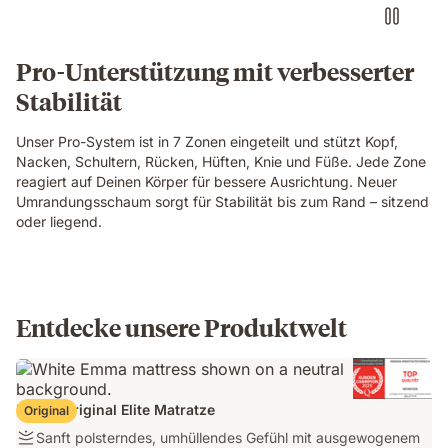
on
an
Emma
Pro-Unterstützung mit verbesserter
Original
Stabilität
Pro
mattress
with
Unser Pro-System ist in 7 Zonen eingeteilt und stützt Kopf,
a
Nacken, Schultern, Rücken, Hüften, Knie und Füße. Jede Zone
layers
reagiert auf Deinen Körper für bessere Ausrichtung. Neuer
view
Umrandungsschaum sorgt für Stabilität bis zum Rand – sitzend
showing
oder liegend.
foam
and
spring
construction
beneath
Entdecke unsere Produktwelt
her.
Emma Original Elite Matratze
Original
Festigkeit:
Sanft polsterndes, umhüllendes Gefühl mit ausgewogenem