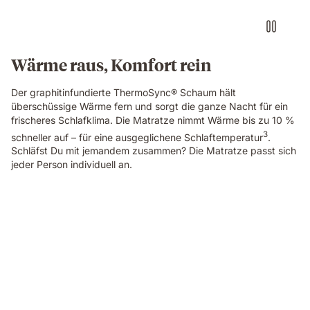
and
cool
lighting
shown
Wärme raus, Komfort rein
on
each
Der graphitinfundierte ThermoSync® Schaum hält
side.
überschüssige Wärme fern und sorgt die ganze Nacht für ein
frischeres Schlafklima. Die Matratze nimmt Wärme bis zu 10 %
3
schneller auf – für eine ausgeglichene Schlaftemperatur
.
Schläfst Du mit jemandem zusammen? Die Matratze passt sich
jeder Person individuell an.
Video
of
a
woman
sleeping
on
her
side