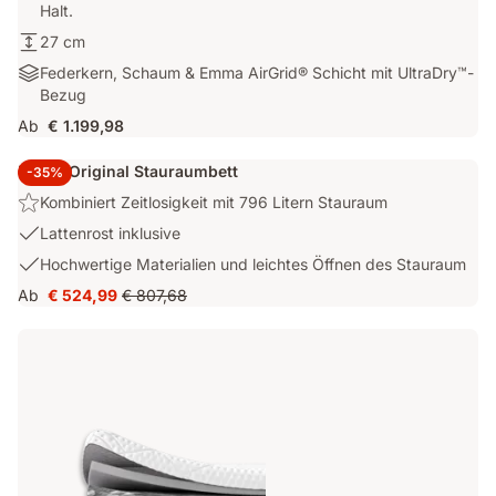
Sanft
Halt.
polsterndes,
Höhe:
27 cm
umhüllendes
27
Materialien:
Federkern, Schaum & Emma AirGrid® Schicht mit UltraDry™-
Gefühl
cm
Federkern,
Bezug
mit
Schaum
ausgewogenem
Ab
€ 1.199,98
&
Halt.
Emma
Emma Original Stauraumbett
-35%
AirGrid®
Highlight:
Kombiniert Zeitlosigkeit mit 796 Litern Stauraum
Schicht
Kombiniert
mit
USP
Lattenrost inklusive
Zeitlosigkeit
UltraDry™-
2:
USP
Hochwertige Materialien und leichtes Öffnen des Stauraum
mit
Bezug
Lattenrost
3:
796
Ab
€ 524,99
€ 807,68
inklusive
Preis
Ursprünglicher
Hochwertige
Litern
€ 524,99
Preis
Materialien
Stauraum
€ 807,68
und
leichtes
Öffnen
des
Stauraum