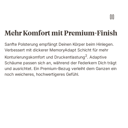
edge
of
an
Emma
Original
Mehr Komfort mit Premium-Finish
Pro
mattress,
Sanfte Polsterung empfängt Deinen Körper beim Hinlegen.
showing
Verbessert mit dickerer MemoryAdapt Schicht für mehr
the
2
textured
Konturierungskomfort und Druckentlastung
. Adaptive
cover
Schäume passen sich an, während der Federkern Dich trägt
and
und ausrichtet. Ein Premium-Bezug verleiht dem Ganzen ein
gold
noch weicheres, hochwertigeres Gefühl.
trim
in
close-
Couple
up
sleeping
detail.
on
a
mattress
with
warm