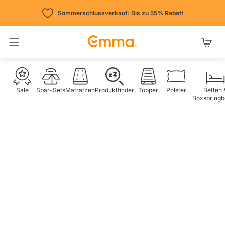
Sommerschlussverkauf: Bis zu 55% Rabatt
Navigation umschalten
Sale
Spar-Sets
Matratzen
Produktfinder
Topper
Polster
Betten 
Boxspringb