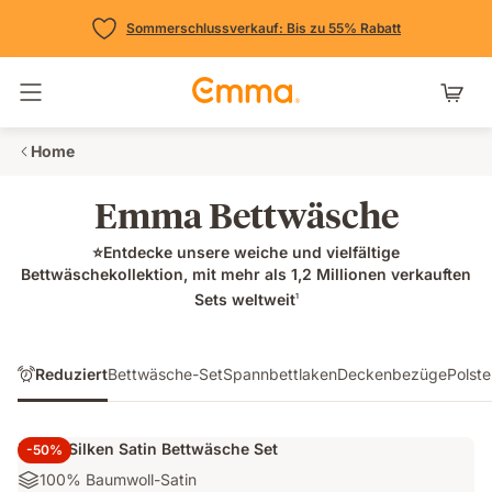
Sommerschlussverkauf: Bis zu 55% Rabatt
Navigation umschalten
Home
Emma Bettwäsche
⭐Entdecke unsere weiche und vielfältige
Bettwäschekollektion, mit mehr als 1,2 Millionen verkauften
Sets weltweit
1
Reduziert
Bettwäsche-Set
Spannbettlaken
Deckenbezüge
Polst
Emma Silken Satin Bettwäsche Set
-50%
Materialien:
100% Baumwoll-Satin