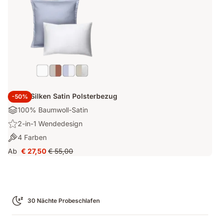
Emma Silken Satin Polsterbezug
-50%
Materialien:
100% Baumwoll-Satin
100%
Highlight:
2-in-1 Wendedesign
Baumwoll-
2-
Farben:
4 Farben
Satin
in-
4
Ab
€ 27,50
€ 55,00
1
Preis
Ursprünglicher
Farben
Wendedesign
€ 27,50
Preis
€ 55,00
30 Nächte Probeschlafen