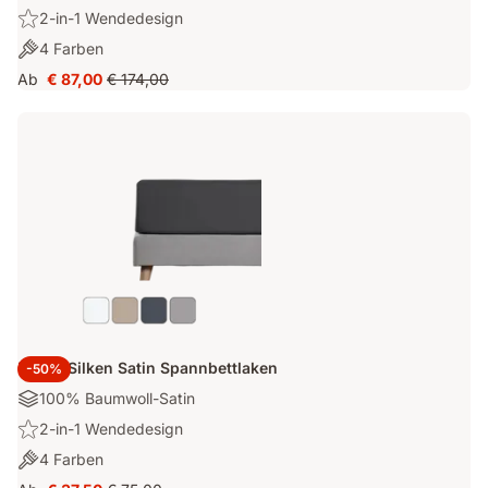
100%
Highlight:
2-in-1 Wendedesign
Baumwoll-
2-
Farben:
4 Farben
Satin
in-
4
Ab
€ 87,00
€ 174,00
1
Preis
Ursprünglicher
Farben
Wendedesign
€ 87,00
Preis
€ 174,00
Emma Silken Satin Spannbettlaken
-50%
Materialien:
100% Baumwoll-Satin
100%
Highlight:
2-in-1 Wendedesign
Baumwoll-
2-
Farben:
4 Farben
Satin
in-
4