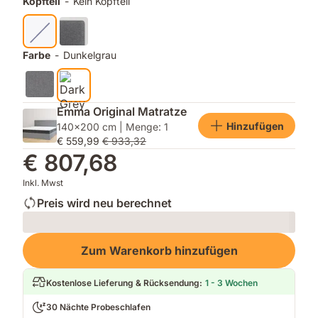
Kopfteil
-
Kein Kopfteil
Stauraum
Farbe
-
Dunkelgrau
Emma Original Matratze
Hinzufügen
140x200 cm | Menge: 1
€ 559,99
€ 933,32
€ 807,68
Inkl. Mwst
Preis wird neu berechnet
Loading
Zum Warenkorb hinzufügen
Kostenlose Lieferung & Rücksendung
:
1 - 3 Wochen
30 Nächte Probeschlafen