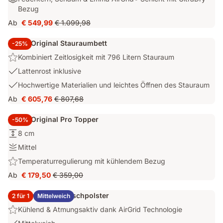
Gefühl
cm
Federkern,
Bezug
mit
Schaum
ausgewogenem
Ab
€ 549,99
€ 1.099,98
Preis
Ursprünglicher
&
Halt.
€ 549,99
Preis
Emma
Emma Original Stauraumbett
-25%
€ 1.099,98
AirGrid®
Highlight:
Kombiniert Zeitlosigkeit mit 796 Litern Stauraum
Schicht
Kombiniert
mit
USP
Lattenrost inklusive
Zeitlosigkeit
UltraDry™-
2:
USP
Hochwertige Materialien und leichtes Öffnen des Stauraum
mit
Bezug
Lattenrost
3:
796
Ab
€ 605,76
€ 807,68
inklusive
Preis
Ursprünglicher
Hochwertige
Litern
€ 605,76
Preis
Materialien
Stauraum
Emma Original Pro Topper
-50%
€ 807,68
und
Höhe:
8 cm
leichtes
8
Öffnen
Festigkeit:
Mittel
cm
des
Mittel
Highlight:
Temperaturregulierung mit kühlendem Bezug
Stauraum
Temperaturregulierung
Ab
€ 179,50
€ 359,00
Preis
Ursprünglicher
mit
€ 179,50
Preis
kühlendem
2x Emma Elite Flauschpolster
2 für 1
Mittelweich
€ 359,00
Bezug
Highlight:
Kühlend & Atmungsaktiv dank AirGrid Technologie
Kühlend
USP