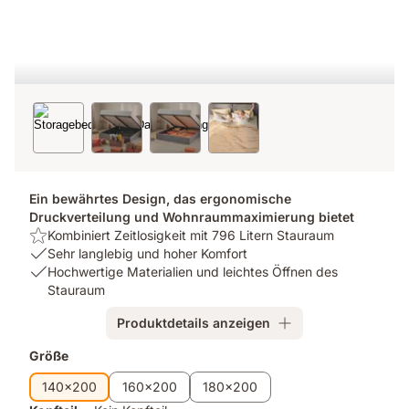
Ein bewährtes Design, das ergonomische
Druckverteilung und Wohnraummaximierung bietet
Highlight:
Kombiniert Zeitlosigkeit mit 796 Litern Stauraum
Kombiniert
USP
Sehr langlebig und hoher Komfort
Zeitlosigkeit
1:
USP
Hochwertige Materialien und leichtes Öffnen des
mit
Sehr
3:
Stauraum
796
langlebig
Hochwertige
Produktdetails anzeigen
Litern
und
Materialien
Stauraum
hoher
und
Zusatzprodukte
Größe
Komfort
leichtes
Öffnen
140x200
160x200
180x200
des