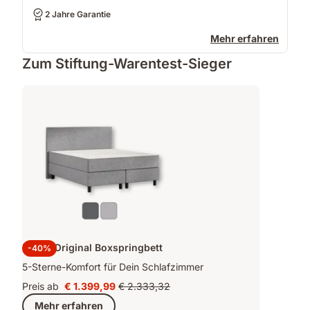
2 Jahre Garantie
Mehr erfahren
Zum Stiftung-Warentest-Sieger
Emma Original Boxspringbett
-40%
5-Sterne-Komfort für Dein Schlafzimmer
Preis ab
€ 1.399,99
€ 2.333,32
Preis
Ursprünglicher
Mehr erfahren
€ 1.399,99
Preis