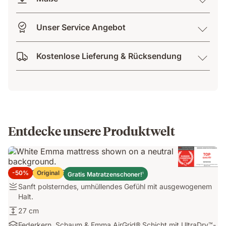
Unser Service Angebot
Kostenlose Lieferung & Rücksendung
Entdecke unsere Produktwelt
Emma Original Elite Matratze
-50%
Original
Gratis Matratzenschoner!
1
Festigkeit:
Sanft polsterndes, umhüllendes Gefühl mit ausgewogenem
Sanft
Halt.
polsterndes,
Höhe:
27 cm
umhüllendes
27
Materialien:
Federkern, Schaum & Emma AirGrid® Schicht mit UltraDry™-