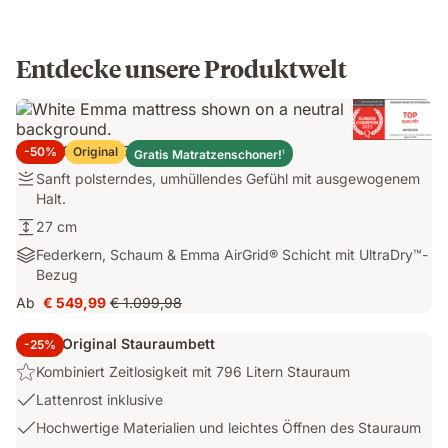
Entdecke unsere Produktwelt
Emma Original Elite Matratze
-50%
Original
Gratis Matratzenschoner!
1
Festigkeit:
Sanft polsterndes, umhüllendes Gefühl mit ausgewogenem
Sanft
Halt.
polsterndes,
Höhe:
27 cm
umhüllendes
27
Materialien:
Federkern, Schaum & Emma AirGrid® Schicht mit UltraDry™-
Gefühl
cm
Federkern,
Bezug
mit
Schaum
ausgewogenem
Ab
€ 549,99
€ 1.099,98
Preis
Ursprünglicher
&
Halt.
€ 549,99
Preis
Emma
Emma Original Stauraumbett
-25%
€ 1.099,98
AirGrid®
Highlight:
Kombiniert Zeitlosigkeit mit 796 Litern Stauraum
Schicht
Kombiniert
mit
USP
Lattenrost inklusive
Zeitlosigkeit
UltraDry™-
2:
USP
Hochwertige Materialien und leichtes Öffnen des Stauraum
mit
Bezug
Lattenrost
3: