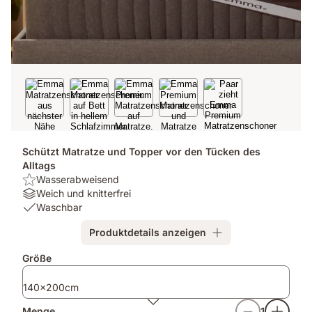
Schützt Matratze und Topper vor den Tücken des
Alltags
Highlight:
Wasserabweisend
Wasserabweisend
Materialien:
Weich und knitterfrei
Weich
Waschbar:
Waschbar
und
Waschbar
Produktdetails anzeigen
knitterfrei
Größe
140x200cm
Menge
1