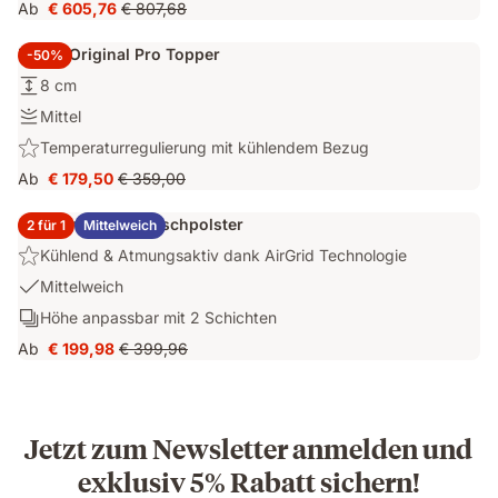
796
Ab
€ 605,76
€ 807,68
inklusive
Preis
Ursprünglicher
Hochwertige
Litern
€ 605,76
Preis
Materialien
Stauraum
Emma Original Pro Topper
-50%
€ 807,68
und
Höhe:
8 cm
leichtes
8
Öffnen
Festigkeit:
Mittel
cm
des
Mittel
Highlight:
Temperaturregulierung mit kühlendem Bezug
Stauraum
Temperaturregulierung
Ab
€ 179,50
€ 359,00
Preis
Ursprünglicher
mit
€ 179,50
Preis
kühlendem
2x Emma Elite Flauschpolster
2 für 1
Mittelweich
€ 359,00
Bezug
Highlight:
Kühlend & Atmungsaktiv dank AirGrid Technologie
Kühlend
USP
Mittelweich
&
1:
Schichten:
Höhe anpassbar mit 2 Schichten
Atmungsaktiv
Mittelweich
Höhe
dank
Ab
€ 199,98
€ 399,96
Preis
Ursprünglicher
anpassbar
AirGrid
€ 199,98
Preis
mit
Technologie
€ 399,96
2
Schichten
Jetzt zum Newsletter anmelden und
exklusiv 5% Rabatt sichern!