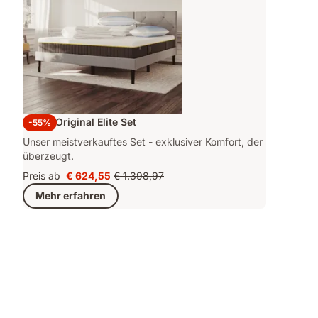
Emma Original Elite Set
-55%
Unser meistverkauftes Set - exklusiver Komfort, der
überzeugt.
Preis ab
€ 624,55
€ 1.398,97
Preis
Ursprünglicher
Mehr erfahren
€ 624,55
Preis
€ 1.398,97