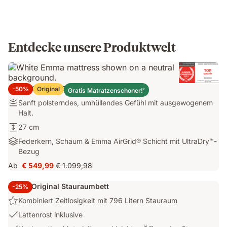
demonstrating
localised
pressure
relief.
Entdecke unsere Produktwelt
Emma Original Elite Matratze
-50%
Original
Gratis Matratzenschoner!
2
Festigkeit:
Sanft polsterndes, umhüllendes Gefühl mit ausgewogenem
Sanft
Halt.
polsterndes,
Höhe:
27 cm
umhüllendes
27
Materialien:
Federkern, Schaum & Emma AirGrid® Schicht mit UltraDry™-
Gefühl
cm
Federkern,
Bezug
mit
Schaum
ausgewogenem
Ab
€ 549,99
€ 1.099,98
Preis
Ursprünglicher
&
Halt.
€ 549,99
Preis
Emma
Emma Original Stauraumbett
-25%
€ 1.099,98
AirGrid®
Highlight:
Kombiniert Zeitlosigkeit mit 796 Litern Stauraum
Schicht
Kombiniert
mit
USP
Lattenrost inklusive
Zeitlosigkeit
UltraDry™-
2: