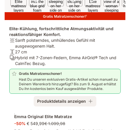
Gratis Matratzenschoner!
2
Elite-Kühlung, fortschrittliche Atmungsaktivität und
reaktionsfähiger Komfort.
Festigkeit:
Sanft polsterndes, umhüllendes Gefühl mit
Sanft
ausgewogenem Halt.
polsterndes,
Höhe:
27 cm
umhüllendes
27
Schichten:
Hybrid mit 7-Zonen-Federn, Emma AirGrid® Tech und
Gefühl
cm
Hybrid
CalmTec Bezug.
mit
mit
Gratis Matratzenschoner!
ausgewogenem
7-
Hast Du unseren exklusiven Gratis-Artikel schon manuell zu
Halt.
Zonen-
Deinem Warenkorb hinzugefügt? Bis zum 9. August erhältst
Federn,
Du ihn kostenlos beim Kauf ausgewählter Produkte.
Emma
AirGrid®
Produktdetails anzeigen
Tech
und
Zusatzprodukte
CalmTec
Emma Original Elite Matratze
Bezug.
-50%
€ 549,99
€ 1.099,98