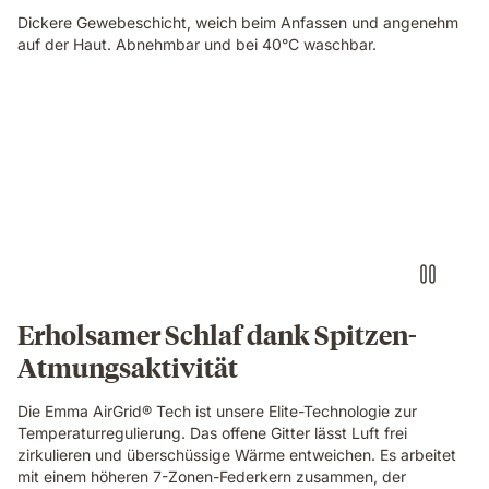
Dickere Gewebeschicht, weich beim Anfassen und angenehm
auf der Haut. Abnehmbar und bei 40°C waschbar.
Video
of
a
hand
pinching
the
blue
grid
foam
layer
of
Erholsamer Schlaf dank Spitzen-
the
Atmungsaktivität
Emma
Original
Elite
Die Emma AirGrid® Tech ist unsere Elite-Technologie zur
mattress,
Temperaturregulierung. Das offene Gitter lässt Luft frei
showing
zirkulieren und überschüssige Wärme entweichen. Es arbeitet
its
mit einem höheren 7-Zonen-Federkern zusammen, der