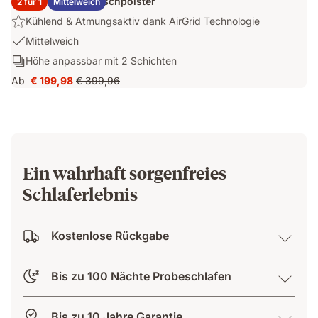
2x Emma Elite Flauschpolster
2 für 1
Mittelweich
€ 359,00
Bezug
Highlight:
Kühlend & Atmungsaktiv dank AirGrid Technologie
Kühlend
USP
Mittelweich
&
1:
Schichten:
Höhe anpassbar mit 2 Schichten
Atmungsaktiv
Mittelweich
Höhe
dank
Ab
€ 199,98
€ 399,96
Preis
Ursprünglicher
anpassbar
AirGrid
€ 199,98
Preis
mit
Technologie
€ 399,96
2
Schichten
Ein wahrhaft sorgenfreies
Schlaferlebnis
Kostenlose Rückgabe
Bis zu 100 Nächte Probeschlafen
Bis zu 10 Jahre Garantie