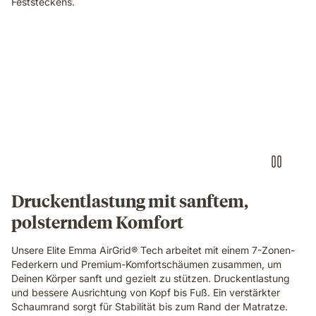
Feststeckens.
the
Emma
Original
Elite
Video
mattress.
of
a
small
round
object
pressing
into
the
blue
grid
Druckentlastung mit sanftem,
foam
polsterndem Komfort
layer
of
the
Unsere Elite Emma AirGrid® Tech arbeitet mit einem 7-Zonen-
Emma
Federkern und Premium-Komfortschäumen zusammen, um
Original
Deinen Körper sanft und gezielt zu stützen. Druckentlastung
Elite
und bessere Ausrichtung von Kopf bis Fuß. Ein verstärkter
mattress,
Schaumrand sorgt für Stabilität bis zum Rand der Matratze.