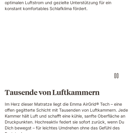
open-
optimalen Luftstrom und gezielte Unterstützung für ein
cell
konstant komfortables Schlafklima fördert.
breathable
structure
in
Video
close-
of
up
a
detail.
floating
dark
blue
foam
block
with
a
textured
Tausende von Luftkammern
fibrous
surface,
Im Herz dieser Matratze liegt die Emma AirGrid® Tech – eine
showing
offen gegitterte Schicht mit Tausenden von Luftkammern. Jede
the
Kammer hält Luft und schafft eine kühle, sanfte Oberfläche an
material
Druckpunkten. Hochreaktiv federt sie sofort zurück, wenn Du
technology
Dich bewegst – für leichtes Umdrehen ohne das Gefühl des
of