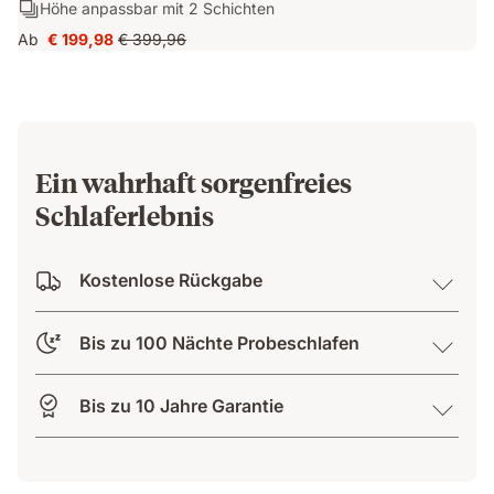
Schichten:
Höhe anpassbar mit 2 Schichten
Atmungsaktiv
Mittelweich
Höhe
dank
Ab
€ 199,98
€ 399,96
Preis
Ursprünglicher
anpassbar
AirGrid
€ 199,98
Preis
mit
Technologie
€ 399,96
2
Schichten
Ein wahrhaft sorgenfreies
Schlaferlebnis
Kostenlose Rückgabe
Bis zu 100 Nächte Probeschlafen
Bis zu 10 Jahre Garantie