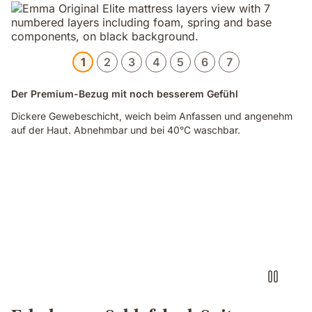
1
2
3
4
5
6
7
Der Premium-Bezug mit noch besserem Gefühl
Dickere Gewebeschicht, weich beim Anfassen und angenehm
auf der Haut. Abnehmbar und bei 40°C waschbar.
Video
of
a
hand
pinching
the
blue
grid
foam
layer
of