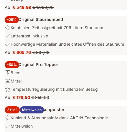
Schaum
ausgewogenem
Ab
€ 549,99
€ 1.099,98
Preis
Ursprünglicher
&
Halt.
€ 549,99
Preis
Emma
Emma Original Stauraumbett
-25%
€ 1.099,98
AirGrid®
Highlight:
Kombiniert Zeitlosigkeit mit 796 Litern Stauraum
Schicht
Kombiniert
mit
USP
Lattenrost inklusive
Zeitlosigkeit
UltraDry™-
2:
USP
Hochwertige Materialien und leichtes Öffnen des Stauraum
mit
Bezug
Lattenrost
3:
796
Ab
€ 605,76
€ 807,68
inklusive
Preis
Ursprünglicher
Hochwertige
Litern
€ 605,76
Preis
Materialien
Stauraum
Emma Original Pro Topper
-50%
€ 807,68
und
Höhe:
8 cm
leichtes
8
Öffnen
Festigkeit:
Mittel
cm
des
Mittel
Highlight:
Temperaturregulierung mit kühlendem Bezug
Stauraum
Temperaturregulierung
Ab
€ 179,50
€ 359,00
Preis
Ursprünglicher
mit
€ 179,50
Preis
kühlendem
2x Emma Elite Flauschpolster
2 für 1
Mittelweich
€ 359,00
Bezug
Highlight:
Kühlend & Atmungsaktiv dank AirGrid Technologie
Kühlend
USP
Mittelweich
&
1: