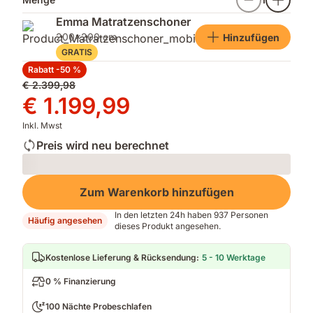
Emma Matratzenschoner
200x200 cm
Hinzufügen
GRATIS
Rabatt -50 %
Ursprünglicher
€ 2.399,98
Preis
Preis
€ 1.199,99
€ 2.399,98
€ 1.199,99
Inkl. Mwst
Preis wird neu berechnet
Loading
Zum Warenkorb hinzufügen
In den letzten 24h haben 937 Personen
Häufig angesehen
dieses Produkt angesehen.
Kostenlose Lieferung & Rücksendung
:
5 - 10 Werktage
0 % Finanzierung
100 Nächte Probeschlafen