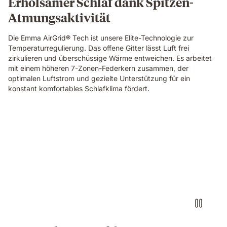
Erholsamer Schlaf dank Spitzen-
the
Atmungsaktivität
Emma
Original
Elite
Die Emma AirGrid® Tech ist unsere Elite-Technologie zur
mattress,
Temperaturregulierung. Das offene Gitter lässt Luft frei
showing
zirkulieren und überschüssige Wärme entweichen. Es arbeitet
its
mit einem höheren 7-Zonen-Federkern zusammen, der
open-
optimalen Luftstrom und gezielte Unterstützung für ein
cell
konstant komfortables Schlafklima fördert.
breathable
structure
in
Video
close-
of
up
a
detail.
floating
dark
blue
foam
block
with
a
textured