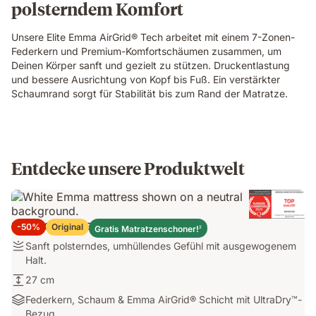
polsterndem Komfort
layer
of
the
Unsere Elite Emma AirGrid® Tech arbeitet mit einem 7-Zonen-
Emma
Federkern und Premium-Komfortschäumen zusammen, um
Original
Deinen Körper sanft und gezielt zu stützen. Druckentlastung
Elite
und bessere Ausrichtung von Kopf bis Fuß. Ein verstärkter
mattress,
Schaumrand sorgt für Stabilität bis zum Rand der Matratze.
demonstrating
localised
pressure
relief.
Entdecke unsere Produktwelt
Emma Original Elite Matratze
-50%
Original
Gratis Matratzenschoner!
2
Festigkeit:
Sanft polsterndes, umhüllendes Gefühl mit ausgewogenem
Sanft
Halt.
polsterndes,
Höhe:
27 cm
umhüllendes
27
Materialien:
Federkern, Schaum & Emma AirGrid® Schicht mit UltraDry™-
Gefühl
cm
Federkern,
Bezug
mit