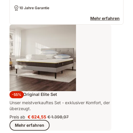
10 Jahre Garantie
Mehr erfahren
Emma Original Elite Set
-55%
Unser meistverkauftes Set - exklusiver Komfort, der
überzeugt.
Preis ab
€ 624,55
€ 1.398,97
Preis
Ursprünglicher
Mehr erfahren
€ 624,55
Preis
€ 1.398,97