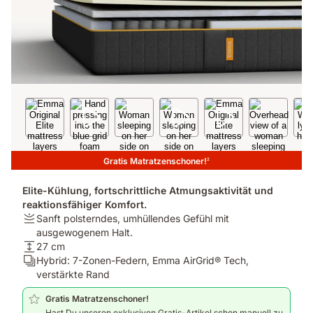
Gratis Matratzenschoner!
2
Elite-Kühlung, fortschrittliche Atmungsaktivität und
reaktionsfähiger Komfort.
Festigkeit:
Sanft polsterndes, umhüllendes Gefühl mit
Sanft
ausgewogenem Halt.
polsterndes,
Höhe:
27 cm
umhüllendes
27
Schichten:
Hybrid: 7-Zonen-Federn, Emma AirGrid® Tech,
Gefühl
cm
Hybrid:
verstärkte Rand
mit
7-
Gratis Matratzenschoner!
ausgewogenem
Zonen-
Hast Du unseren exklusiven Gratis-Artikel schon manuell zu