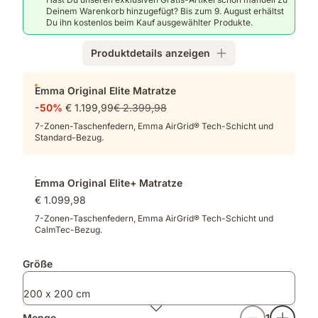
Halt.
Federn,
Deinem Warenkorb hinzugefügt? Bis zum 9. August erhältst
Emma
Du ihn kostenlos beim Kauf ausgewählter Produkte.
AirGrid®
Tech,
Produktdetails anzeigen
verstärkte
Rand
Zusatzprodukte
Emma Original Elite Matratze
-50%
€ 1.199,99
€ 2.399,98
7-Zonen-Taschenfedern, Emma AirGrid® Tech-Schicht und
Standard-Bezug.
Emma Original Elite+ Matratze
€ 1.099,98
7-Zonen-Taschenfedern, Emma AirGrid® Tech-Schicht und
CalmTec-Bezug.
Größe
200 x 200 cm
Menge
1