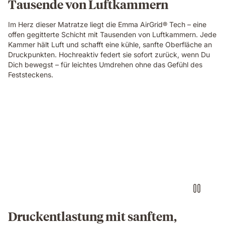
Tausende von Luftkammern
fibrous
surface,
Im Herz dieser Matratze liegt die Emma AirGrid® Tech – eine
showing
offen gegitterte Schicht mit Tausenden von Luftkammern. Jede
the
Kammer hält Luft und schafft eine kühle, sanfte Oberfläche an
material
Druckpunkten. Hochreaktiv federt sie sofort zurück, wenn Du
technology
Dich bewegst – für leichtes Umdrehen ohne das Gefühl des
of
Feststeckens.
the
Emma
Original
Elite
Video
mattress.
of
a
small
round
object
pressing
into
the
blue
grid
Druckentlastung mit sanftem,
foam