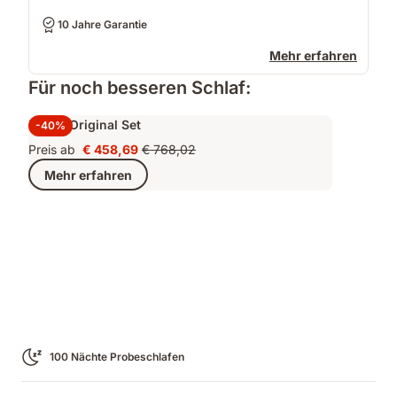
10 Jahre Garantie
Mehr erfahren
Für noch besseren Schlaf:
Emma Original Set
-40%
Preis ab
€ 458,69
€ 768,02
Preis
Ursprünglicher
Mehr erfahren
€ 458,69
Preis
€ 768,02
100 Nächte Probeschlafen