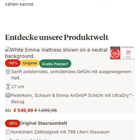
zählen kannst.
Entdecke unsere Produktwelt
Emma Original Elite Matratze
-50%
Original
Gratis Polster!
1
Festigkeit:
Sanft polsterndes, umhüllendes Gefühl mit ausgewogenem
Sanft
Halt.
polsterndes,
Höhe:
27 cm
umhüllendes
27
Materialien:
Federkern, Schaum & Emma AirGrid® Schicht mit UltraDry™-
Gefühl
cm
Federkern,
Bezug
mit
Schaum
ausgewogenem
Ab
€ 549,99
€ 1.099,98
Preis
Ursprünglicher
&
Halt.
€ 549,99
Preis
Emma
Emma Original Stauraumbett
-25%
€ 1.099,98
AirGrid®
Highlight:
Kombiniert Zeitlosigkeit mit 796 Litern Stauraum
Schicht
Kombiniert
mit