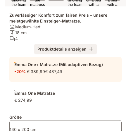
Zuverlässiger Komfort zum fairen Preis – unsere
meistgewählte Einsteiger-Matratze.
Festigkeit:
Medium-Hart
Medium-
Höhe:
18 cm
Hart
18
Schichten:
4
cm
4
Produktdetails anzeigen
Zusatzprodukte
Emma One+ Matratze (Mit adaptiven Bezug)
-20%
€ 389,99
€ 487,49
Emma One Matratze
€ 274,99
Größe
140 x 200 cm