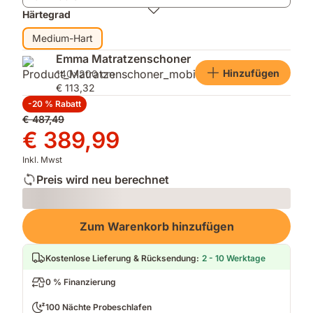
Härtegrad
Medium-Hart
Emma Matratzenschoner
Hinzufügen
140x200 cm
€ 113,32
-20 % Rabatt
Ursprünglicher
€ 487,49
Preis
Preis
€ 389,99
€ 487,49
€ 389,99
Inkl. Mwst
Preis wird neu berechnet
Loading
Zum Warenkorb hinzufügen
Kostenlose Lieferung & Rücksendung
:
2 - 10 Werktage
0 % Finanzierung
100 Nächte Probeschlafen