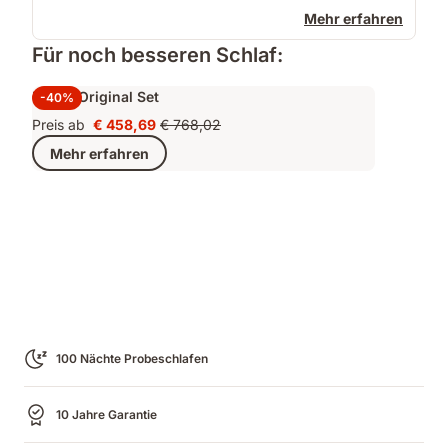
Mehr erfahren
Für noch besseren Schlaf:
Emma Original Set
-40%
Preis ab
€ 458,69
€ 768,02
Preis
Ursprünglicher
Mehr erfahren
€ 458,69
Preis
€ 768,02
100 Nächte Probeschlafen
10 Jahre Garantie