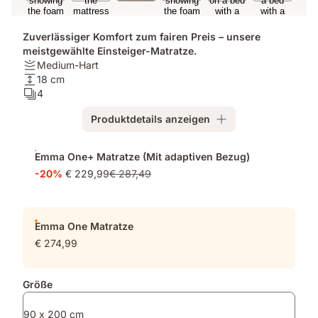
Zuverlässiger Komfort zum fairen Preis – unsere
meistgewählte Einsteiger-Matratze.
Festigkeit:
Medium-Hart
Medium-
Höhe:
18 cm
Hart
18
Schichten:
4
cm
4
Produktdetails anzeigen
Zusatzprodukte
Emma One+ Matratze (Mit adaptiven Bezug)
-20%
€ 229,99
€ 287,49
Emma One Matratze
€ 274,99
Größe
90 x 200 cm