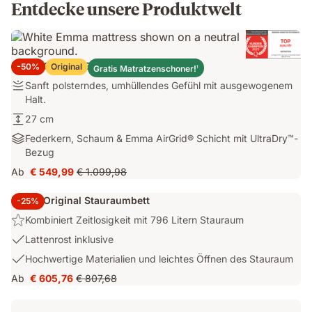
Entdecke unsere Produktwelt
Emma Original Elite Matratze
-50%
Original
Gratis Matratzenschoner!
1
Sanft
Sanft polsterndes, umhüllendes Gefühl mit ausgewogenem
polsterndes,
Halt.
umhüllendes
27
27 cm
Gefühl
cm
Federkern,
Federkern, Schaum & Emma AirGrid® Schicht mit UltraDry™-
mit
Schaum
Bezug
ausgewogenem
&
Halt.
Ab
€ 549,99
€ 1.099,98
Preis
Ursprünglicher
Emma
€ 549,99
Preis
AirGrid®
Emma Original Stauraumbett
-25%
€ 1.099,98
Schicht
Highlight:
Kombiniert Zeitlosigkeit mit 796 Litern Stauraum
mit
Kombiniert
UltraDry™-
USP
Lattenrost inklusive
Zeitlosigkeit
Bezug
2:
USP
Hochwertige Materialien und leichtes Öffnen des Stauraum
mit
Lattenrost
3:
796
Ab
€ 605,76
€ 807,68
inklusive
Preis
Ursprünglicher
Hochwertige
Litern
€ 605,76
Preis
Materialien
Stauraum
€ 807,68