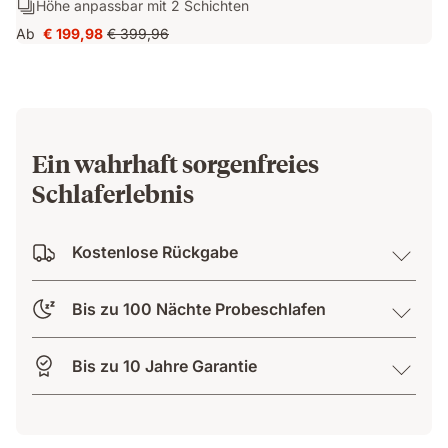
Schichten:
Höhe anpassbar mit 2 Schichten
Atmungsaktiv
Mittelweich
Höhe
dank
Ab
€ 199,98
€ 399,96
Preis
Ursprünglicher
anpassbar
AirGrid
€ 199,98
Preis
mit
Technologie
€ 399,96
2
Schichten
Ein wahrhaft sorgenfreies
Schlaferlebnis
Kostenlose Rückgabe
Bis zu 100 Nächte Probeschlafen
Bis zu 10 Jahre Garantie