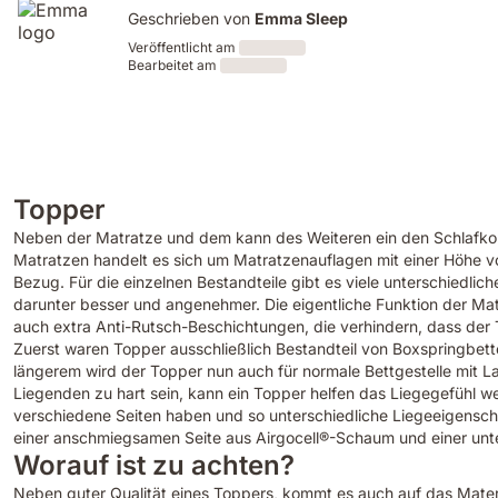
Geschrieben von
Emma Sleep
Veröffentlicht am
Bearbeitet am
Loading
Loading
Topper
Neben der Matratze und dem kann des Weiteren ein den Schlafkomf
Matratzen handelt es sich um Matratzenauflagen mit einer Höhe v
Bezug. Für die einzelnen Bestandteile gibt es viele unterschiedl
darunter besser und angenehmer. Die eigentliche Funktion der Mat
auch extra Anti-Rutsch-Beschichtungen, die verhindern, dass der 
Zuerst waren Topper ausschließlich Bestandteil von Boxspringbett
längerem wird der Topper nun auch für normale Bettgestelle mit La
Liegenden zu hart sein, kann ein Topper helfen das Liegegefühl w
verschiedene Seiten haben und so unterschiedliche Liegeeigenscha
einer anschmiegsamen Seite aus Airgocell®-Schaum und einer un
Worauf ist zu achten?
Neben guter Qualität eines Toppers, kommt es auch auf das Materi