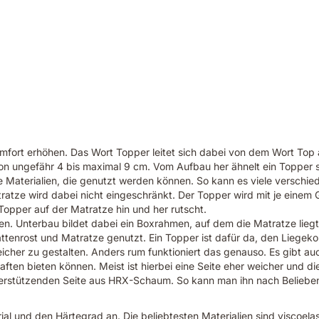
ort erhöhen. Das Wort Topper leitet sich dabei von dem Wort Top a
on ungefähr 4 bis maximal 9 cm. Vom Aufbau her ähnelt ein Topper s
iche Materialien, die genutzt werden können. So kann es viele versc
ratze wird dabei nicht eingeschränkt. Der Topper wird mit je einem
Topper auf der Matratze hin und her rutscht.
en. Unterbau bildet dabei ein Boxrahmen, auf dem die Matratze liegt
ttenrost und Matratze genutzt. Ein Topper ist dafür da, den Liegekom
eicher zu gestalten. Anders rum funktioniert das genauso. Es gibt a
ften bieten können. Meist ist hierbei eine Seite eher weicher und 
terstützenden Seite aus HRX-Schaum. So kann man ihn nach Beliebe
al und den Härtegrad an. Die beliebtesten Materialien sind viscoel