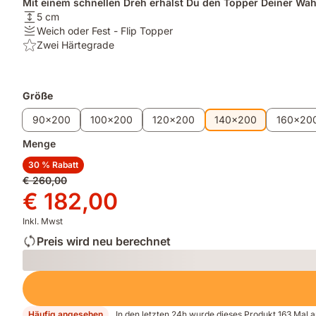
Mit einem schnellen Dreh erhälst Du den Topper Deiner Wahl
Höhe:
5 cm
5
Festigkeit:
Weich oder Fest - Flip Topper
cm
Weich
Highlight:
Zwei Härtegrade
oder
Zwei
Fest
Härtegrade
-
Zusatzprodukte
Größe
Flip
Topper
90x200
100x200
120x200
140x200
160x20
Menge
30 % Rabatt
Ursprünglicher
€ 260,00
Preis
Preis
€ 182,00
€ 260,00
€ 182,00
Inkl. Mwst
Preis wird neu berechnet
Loading
Häufig angesehen
In den letzten 24h wurde dieses Produkt 163 Mal 