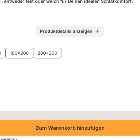
: entweder fest oder weich für Deinen idealen Schlafkomfort.
Produktdetails anzeigen
0
180x200
200x200
Zum Warenkorb hinzufügen
angesehen.