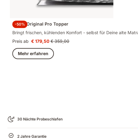
Emma Original Pro Topper
-50%
Bringt frischen, kühlenden Komfort - selbst für Deine alte Matr
Preis ab
€ 179,50
€ 359,00
Preis
Ursprünglicher
€ 179,50
Preis
Mehr erfahren
€ 359,00
30 Nächte Probeschlafen
2 Jahre Garantie