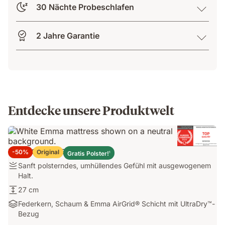
30 Nächte Probeschlafen
2 Jahre Garantie
Entdecke unsere Produktwelt
Emma Original Elite Matratze
-50%
Original
Gratis Polster!
1
Festigkeit:
Sanft polsterndes, umhüllendes Gefühl mit ausgewogenem
Sanft
Halt.
polsterndes,
Höhe:
27 cm
umhüllendes
27
Materialien:
Federkern, Schaum & Emma AirGrid® Schicht mit UltraDry™-
Gefühl
cm
Federkern,
Bezug
mit
Schaum