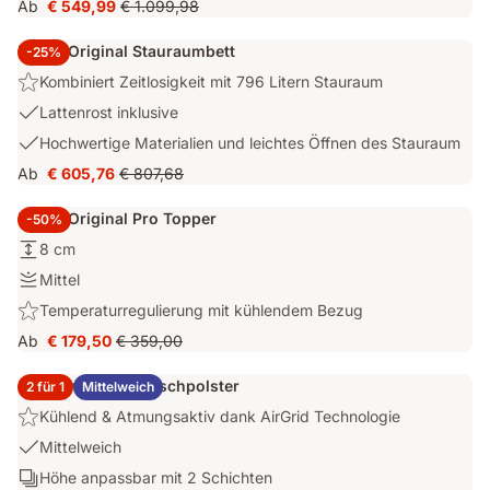
ausgewogenem
Ab
€ 549,99
€ 1.099,98
Preis
Ursprünglicher
&
Halt.
€ 549,99
Preis
Emma
Emma Original Stauraumbett
-25%
€ 1.099,98
AirGrid®
Highlight:
Kombiniert Zeitlosigkeit mit 796 Litern Stauraum
Schicht
Kombiniert
mit
USP
Lattenrost inklusive
Zeitlosigkeit
UltraDry™-
2:
USP
Hochwertige Materialien und leichtes Öffnen des Stauraum
mit
Bezug
Lattenrost
3:
796
Ab
€ 605,76
€ 807,68
inklusive
Preis
Ursprünglicher
Hochwertige
Litern
€ 605,76
Preis
Materialien
Stauraum
Emma Original Pro Topper
-50%
€ 807,68
und
Höhe:
8 cm
leichtes
8
Öffnen
Festigkeit:
Mittel
cm
des
Mittel
Highlight:
Temperaturregulierung mit kühlendem Bezug
Stauraum
Temperaturregulierung
Ab
€ 179,50
€ 359,00
Preis
Ursprünglicher
mit
€ 179,50
Preis
kühlendem
2x Emma Elite Flauschpolster
2 für 1
Mittelweich
€ 359,00
Bezug
Highlight:
Kühlend & Atmungsaktiv dank AirGrid Technologie
Kühlend
USP
Mittelweich
&
1:
Schichten:
Höhe anpassbar mit 2 Schichten
Atmungsaktiv
Mittelweich