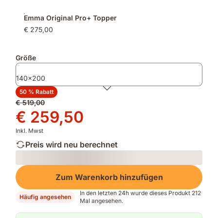
Emma Original Pro+ Topper
€ 275,00
Größe
140x200
50 % Rabatt
Ursprünglicher
€ 519,00
Preis
Preis
€ 259,50
€ 519,00
€ 259,50
Inkl. Mwst
Preis wird neu berechnet
Loading
Zum Warenkorb hinzufügen
In den letzten 24h wurde dieses Produkt 212
Häufig angesehen
Mal angesehen.