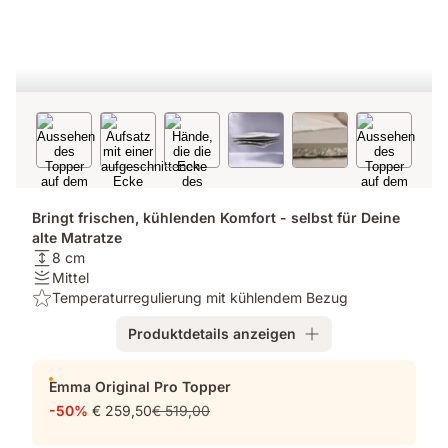
Bringt frischen, kühlenden Komfort - selbst für Deine
alte Matratze
Höhe:
8 cm
8
Festigkeit:
Mittel
cm
Mittel
Highlight:
Temperaturregulierung mit kühlendem Bezug
Temperaturregulierung
Produktdetails anzeigen
mit
kühlendem
Zusatzprodukte
Bezug
Emma Original Pro Topper
-50%
€ 259,50
€ 519,00