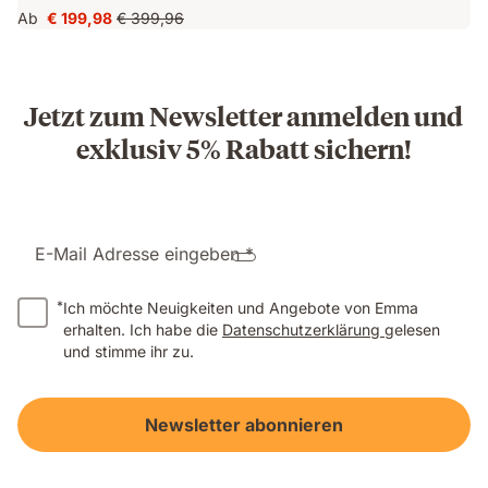
Höhe
dank
Ab
€ 199,98
€ 399,96
Preis
Ursprünglicher
anpassbar
AirGrid
€ 199,98
Preis
mit
Technologie
€ 399,96
2
Schichten
Jetzt zum Newsletter anmelden und
exklusiv 5% Rabatt sichern!
E-Mail Adresse eingeben *
*
Ich möchte Neuigkeiten und Angebote von Emma
erhalten. Ich habe die
Datenschutzerklärung
gelesen
und stimme ihr zu.
Newsletter abonnieren