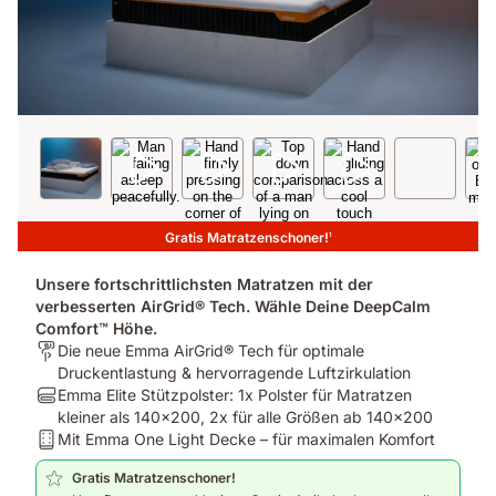
Gratis Matratzenschoner!
1
Unsere fortschrittlichsten Matratzen mit der
verbesserten AirGrid® Tech. Wähle Deine DeepCalm
Comfort™ Höhe.
Für
Die neue Emma AirGrid® Tech für optimale
wen
Druckentlastung & hervorragende Luftzirkulation
ist
Bundle
Emma Elite Stützpolster: 1x Polster für Matratzen
es
-
kleiner als 140x200, 2x für alle Größen ab 140x200
bestimmt?:
Pillow:
Bundle
Mit Emma One Light Decke – für maximalen Komfort
Die
Emma
-
Gratis Matratzenschoner!
neue
Elite
Mattress: