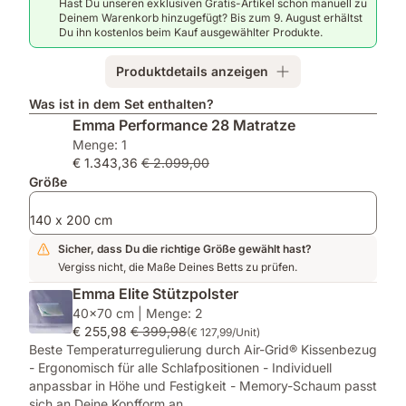
Hast Du unseren exklusiven Gratis-Artikel schon manuell zu
Emma
Stützpolster:
Mit
Deinem Warenkorb hinzugefügt? Bis zum 9. August erhältst
AirGrid®
1x
Emma
Du ihn kostenlos beim Kauf ausgewählter Produkte.
Tech
Polster
One
für
für
Light
Produktdetails anzeigen
optimale
Matratzen
Decke
Druckentlastung
kleiner
–
Was ist in dem Set enthalten?
&
als
für
Emma Performance 28 Matratze
hervorragende
140x200,
maximalen
Menge: 1
Luftzirkulation
2x
Komfort
€ 1.343,36
€ 2.099,00
für
Größe
alle
Größen
140 x 200 cm
ab
140x200
Sicher, dass Du die richtige Größe gewählt hast?
Vergiss nicht, die Maße Deines Betts zu prüfen.
Emma Elite Stützpolster
40x70 cm | Menge: 2
€ 255,98
€ 399,98
(€ 127,99/Unit)
Beste Temperaturregulierung durch Air-Grid® Kissenbezug
- Ergonomisch für alle Schlafpositionen - Individuell
anpassbar in Höhe und Festigkeit - Memory-Schaum passt
sich an Deine Kopfform an