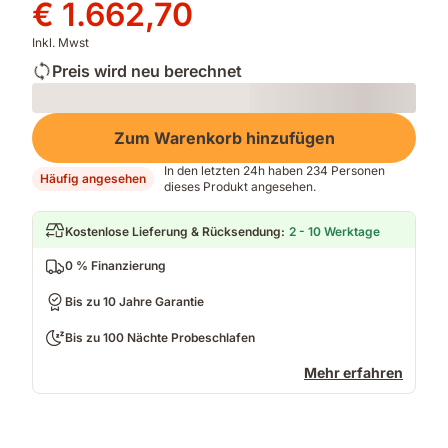
Preis
Preis
€ 1.662,70
€ 2.597,98
€ 1.662,70
Inkl. Mwst
Preis wird neu berechnet
Loading
Zum Warenkorb hinzufügen
In den letzten 24h haben 234 Personen
Häufig angesehen
dieses Produkt angesehen.
Kostenlose Lieferung & Rücksendung
:
2 - 10 Werktage
0 % Finanzierung
Bis zu 10 Jahre Garantie
Bis zu 100 Nächte Probeschlafen
Mehr erfahren