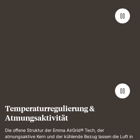
Man
lying
on
Emma
Performance
mattress
demonstrating
full-
body
support
and
Temperaturregulierung &
breathable
Atmungsaktivität
comfort.
Die offene Struktur der Emma AirGrid® Tech, der
atmungsaktive Kern und der kühlende Bezug lassen die Luft in