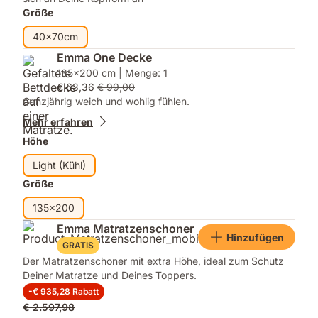
Größe
40x70cm
Emma One Decke
135x200 cm | Menge: 1
€ 63,36
€ 99,00
Ganzjährig weich und wohlig fühlen.
Mehr erfahren
Höhe
Light (Kühl)
Größe
135x200
Emma Matratzenschoner
Hinzufügen
GRATIS
Der Matratzenschoner mit extra Höhe, ideal zum Schutz
Deiner Matratze und Deines Toppers.
-€ 935,28 Rabatt
Ursprünglicher
€ 2.597,98