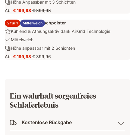
Schichten:
Höhe Anpassbar mit 3 Schichten
Atmungsaktiv
Stützend
Höhe
dank
Ab
€ 199,98
€ 399,98
Preis
Ursprünglicher
Anpassbar
AirGrid
€ 199,98
Preis
mit
Technologie
2x Emma Elite Flauschpolster
2 für 1
Mittelweich
€ 399,98
3
Highlight:
Kühlend & Atmungsaktiv dank AirGrid Technologie
Schichten
Kühlend
USP
Mittelweich
&
1:
Schichten:
Höhe anpassbar mit 2 Schichten
Atmungsaktiv
Mittelweich
Höhe
dank
Ab
€ 199,98
€ 399,96
Preis
Ursprünglicher
anpassbar
AirGrid
€ 199,98
Preis
mit
Technologie
€ 399,96
2
Schichten
Ein wahrhaft sorgenfreies
Schlaferlebnis
Kostenlose Rückgabe