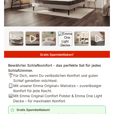
Gratis Spannbettlaken!
1
Bewährter Schlafkomfort - das perfekte Set für jedes
Schlafzimmer.
Für
Für Dich, wenn Du verlässlichen Komfort und guten
wen
Schlaf genießen möchtest.
ist
Bundle
Mit unserer Emma Original+ Matratze – zuverlässiger
es
-
Komfort für jede Nacht.
bestimmt?:
Mattress:
Bundle
Mit Emma Original Comfort Polster & Emma One Light
Für
Mit
-
Decke – für maximalen Komfort.
Dich,
unserer
Pillow:
Gratis Spannbettlaken!
wenn
Emma
Mit