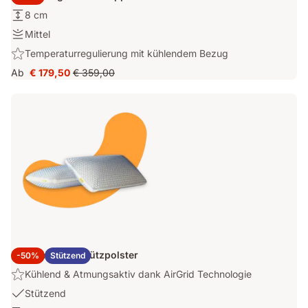
Höhe:
8 cm
8
Festigkeit:
Mittel
cm
Mittel
Highlight:
Temperaturregulierung mit kühlendem Bezug
Temperaturregulierung
Ab
€ 179,50
€ 359,00
Preis
Ursprünglicher
mit
€ 179,50
Preis
kühlendem
€ 359,00
Bezug
2x Emma Elite Stützpolster
-50%
Stützend
Highlight:
Kühlend & Atmungsaktiv dank AirGrid Technologie
Kühlend
USP
Stützend
&
1: