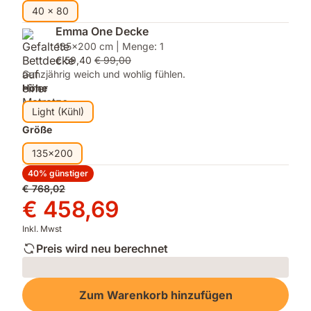
40 x 80
Emma One Decke
135x200 cm | Menge: 1
€ 59,40
€ 99,00
Ganzjährig weich und wohlig fühlen.
Höhe
Light (Kühl)
Größe
135x200
40% günstiger
Ursprünglicher
€ 768,02
Preis
Preis
€ 458,69
€ 768,02
€ 458,69
Inkl. Mwst
Preis wird neu berechnet
Loading
Zum Warenkorb hinzufügen