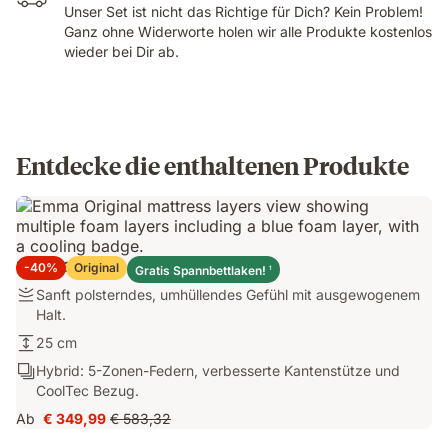
Unser Set ist nicht das Richtige für Dich? Kein Problem!
Ganz ohne Widerworte holen wir alle Produkte kostenlos
wieder bei Dir ab.
Entdecke die enthaltenen Produkte
Emma Original+ Matratze
-40%
Original
Gratis Spannbettlaken!
1
Sanft
Sanft polsterndes, umhüllendes Gefühl mit ausgewogenem
polsterndes,
Halt.
umhüllendes
25
25 cm
Gefühl
cm
Hybrid:
Hybrid: 5-Zonen-Federn, verbesserte Kantenstütze und
mit
5-
CoolTec Bezug.
ausgewogenem
Zonen-
Halt.
Ab
€ 349,99
€ 583,32
Preis
Ursprünglicher
Federn,
€ 349,99
Preis