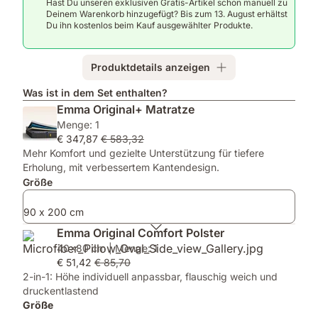
Hast Du unseren exklusiven Gratis-Artikel schon manuell zu
Du
Original+
Emma
Deinem Warenkorb hinzugefügt? Bis zum 13. August erhältst
verlässlichen
Matratze
Original
Du ihn kostenlos beim Kauf ausgewählter Produkte.
Komfort
–
Comfort
und
zuverlässiger
Polster
guten
Komfort
&
Produktdetails anzeigen
Schlaf
für
Emma
genießen
jede
One
Was ist in dem Set enthalten?
möchtest.
Nacht.
Light
Emma Original+ Matratze
Decke
Menge: 1
–
€ 347,87
€ 583,32
für
Mehr Komfort und gezielte Unterstützung für tiefere
maximalen
Erholung, mit verbessertem Kantendesign.
Komfort.
Größe
90 x 200 cm
Emma Original Comfort Polster
40x80 cm | Menge: 1
€ 51,42
€ 85,70
2-in-1: Höhe individuell anpassbar, flauschig weich und
druckentlastend
Größe