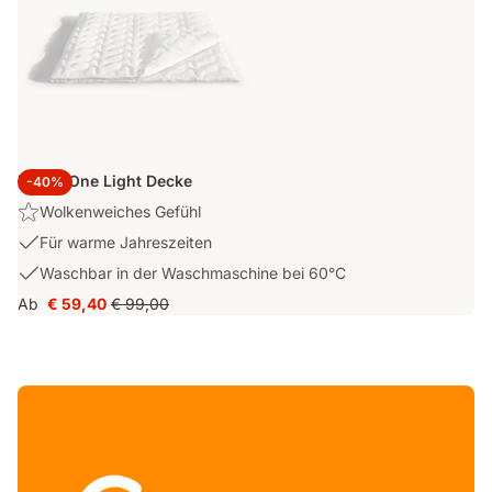
Emma One Light Decke
-40%
Wolkenweiches
Wolkenweiches Gefühl
Gefühl
Für
Für warme Jahreszeiten
warme
Waschbar
Waschbar in der Waschmaschine bei 60°C
Jahreszeiten
in
Ab
€ 59,40
€ 99,00
Preis
Ursprünglicher
der
€ 59,40
Preis
Waschmaschine
€ 99,00
bei
60°C