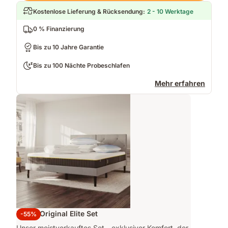
Kostenlose Lieferung & Rücksendung
:
2 - 10 Werktage
0 % Finanzierung
Bis zu 10 Jahre Garantie
Bis zu 100 Nächte Probeschlafen
Mehr erfahren
Emma Original Elite Set
-55%
Unser meistverkauftes Set - exklusiver Komfort, der