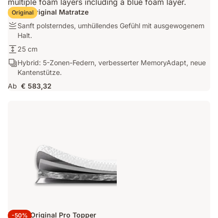
Emma Original Matratze
Original
Sanft
Sanft polsterndes, umhüllendes Gefühl mit ausgewogenem
polsterndes,
Halt.
umhüllendes
25
25 cm
Gefühl
cm
Hybrid:
Hybrid: 5-Zonen-Federn, verbesserter MemoryAdapt, neue
mit
5-
Kantenstütze.
ausgewogenem
Zonen-
Halt.
Ab
€ 583,32
Federn,
verbesserter
MemoryAdapt,
neue
Kantenstütze.
Emma Original Pro Topper
-50%