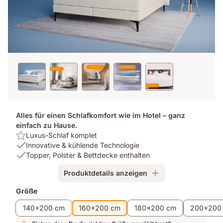
Alles für einen Schlafkomfort wie im Hotel – ganz
einfach zu Hause.
Highlight:
Luxus-Schlaf komplet
Luxus-
USP
Innovative & kühlende Technologie
Schlaf
1:
USP
Topper, Polster & Bettdecke enthalten
komplet
Innovative
2:
Produktdetails anzeigen
&
Topper,
kühlende
Polster
Zusatzprodukte
Größe
Technologie
&
Bettdecke
140x200 cm
160x200 cm
180x200 cm
200x200
enthalten