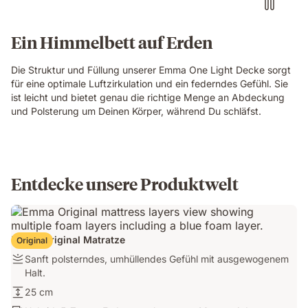
Ein Himmelbett auf Erden
Die Struktur und Füllung unserer Emma One Light Decke sorgt
für eine optimale Luftzirkulation und ein federndes Gefühl. Sie
ist leicht und bietet genau die richtige Menge an Abdeckung
und Polsterung um Deinen Körper, während Du schläfst.
Entdecke unsere Produktwelt
Emma Original Matratze
Original
Sanft
Sanft polsterndes, umhüllendes Gefühl mit ausgewogenem
polsterndes,
Halt.
umhüllendes
25
25 cm
Gefühl
cm