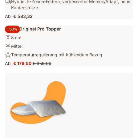
Hybrid:
Hybrid: 5-Zonen-Federn, verbesserter MemoryAdapt, neue
mit
5-
Kantenstütze.
ausgewogenem
Zonen-
Halt.
Ab
€ 583,32
Federn,
verbesserter
Emma Original Pro Topper
-50%
MemoryAdapt,
Höhe:
8 cm
neue
8
Kantenstütze.
Festigkeit:
Mittel
cm
Mittel
Highlight:
Temperaturregulierung mit kühlendem Bezug
Temperaturregulierung
Ab
€ 179,50
€ 359,00
Preis
Ursprünglicher
mit
€ 179,50
Preis
kühlendem
€ 359,00
Bezug