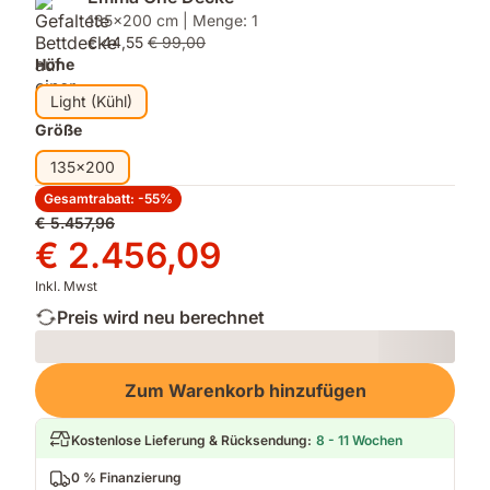
135x200 cm | Menge: 1
€ 44,55
€ 99,00
Höhe
Light (Kühl)
Größe
135x200
Gesamtrabatt: -55%
Ursprünglicher
€ 5.457,96
Preis
Preis
€ 2.456,09
€ 5.457,96
€ 2.456,09
Inkl. Mwst
Preis wird neu berechnet
Loading
Zum Warenkorb hinzufügen
Kostenlose Lieferung & Rücksendung
:
8 - 11 Wochen
0 % Finanzierung