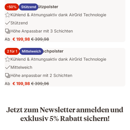
2x Emma Elite Stützpolster
-50%
Stützend
Highlight:
Kühlend & Atmungsaktiv dank AirGrid Technologie
Kühlend
USP
Stützend
&
1:
Schichten:
Höhe Anpassbar mit 3 Schichten
Atmungsaktiv
Stützend
Höhe
dank
Ab
€ 199,98
€ 399,98
Preis
Ursprünglicher
Anpassbar
AirGrid
€ 199,98
Preis
mit
Technologie
2x Emma Elite Flauschpolster
2 für 1
Mittelweich
€ 399,98
3
Highlight:
Kühlend & Atmungsaktiv dank AirGrid Technologie
Schichten
Kühlend
USP
Mittelweich
&
1:
Schichten:
Höhe anpassbar mit 2 Schichten
Atmungsaktiv
Mittelweich
Höhe
dank
Ab
€ 199,98
€ 399,96
Preis
Ursprünglicher
anpassbar
AirGrid
€ 199,98
Preis
mit
Technologie
€ 399,96
2
Schichten
Jetzt zum Newsletter anmelden und
exklusiv 5% Rabatt sichern!