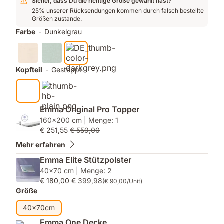
Sicher, dass Du die richtige Größe gewählt hast?
25% unserer Rücksendungen kommen durch falsch bestellte
Größen zustande.
Farbe
-
Dunkelgrau
Kopfteil
-
Gesteppt
Emma Original Pro Topper
160x200 cm | Menge: 1
€ 251,55
€ 559,00
Mehr erfahren
Emma Elite Stützpolster
40x70 cm | Menge: 2
€ 180,00
€ 399,98
(€ 90,00/Unit)
Größe
40x70cm
Emma One Decke