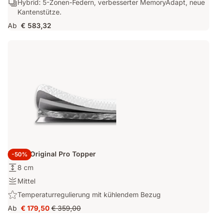
Hybrid:
Hybrid: 5-Zonen-Federn, verbesserter MemoryAdapt, neue
mit
5-
Kantenstütze.
ausgewogenem
Zonen-
Halt.
Ab
€ 583,32
Federn,
verbesserter
MemoryAdapt,
neue
Kantenstütze.
Emma Original Pro Topper
-50%
Höhe:
8 cm
8
Festigkeit:
Mittel
cm
Mittel
Highlight:
Temperaturregulierung mit kühlendem Bezug
Temperaturregulierung
Ab
€ 179,50
€ 359,00
Preis
Ursprünglicher
mit