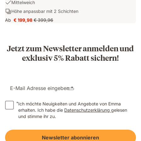
USP
Mittelweich
&
1:
Schichten:
Höhe anpassbar mit 2 Schichten
Atmungsaktiv
Mittelweich
Höhe
dank
Ab
€ 199,98
€ 399,96
Preis
Ursprünglicher
anpassbar
AirGrid
€ 199,98
Preis
mit
Technologie
€ 399,96
2
Schichten
Jetzt zum Newsletter anmelden und
exklusiv 5% Rabatt sichern!
E-Mail Adresse eingeben *
*
Ich möchte Neuigkeiten und Angebote von Emma
erhalten. Ich habe die
Datenschutzerklärung
gelesen
und stimme ihr zu.
Newsletter abonnieren