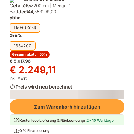
135x200 cm | Menge: 1
€ 44,55
€ 99,00
Höhe
Light (Kühl)
Größe
135x200
Gesamtrabatt: -55%
Ursprünglicher
€ 5.017,96
Preis
Preis
€ 2.249,11
€ 5.017,96
€ 2.249,11
Inkl. Mwst
Preis wird neu berechnet
Loading
Zum Warenkorb hinzufügen
Kostenlose Lieferung & Rücksendung
:
2 - 10 Werktage
0 % Finanzierung