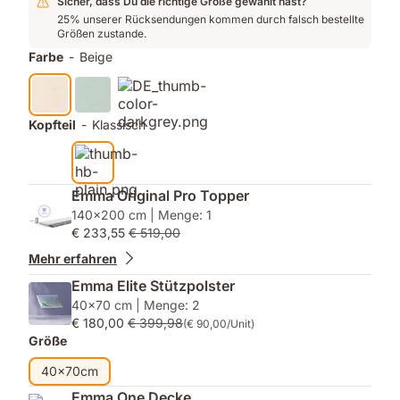
Sicher, dass Du die richtige Größe gewählt hast?
25% unserer Rücksendungen kommen durch falsch bestellte
Größen zustande.
Farbe
-
Beige
Kopfteil
-
Klassisch
Emma Original Pro Topper
140x200 cm | Menge: 1
€ 233,55
€ 519,00
Mehr erfahren
Emma Elite Stützpolster
40x70 cm | Menge: 2
€ 180,00
€ 399,98
(€ 90,00/Unit)
Größe
40x70cm
Emma One Decke