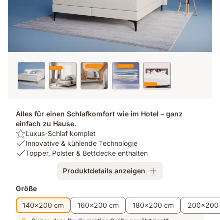
Alles für einen Schlafkomfort wie im Hotel – ganz
einfach zu Hause.
Highlight:
Luxus-Schlaf komplet
Luxus-
USP
Innovative & kühlende Technologie
Schlaf
1:
USP
Topper, Polster & Bettdecke enthalten
komplet
Innovative
2:
Produktdetails anzeigen
&
Topper,
kühlende
Polster
Zusatzprodukte
Größe
Technologie
&
Bettdecke
140x200 cm
160x200 cm
180x200 cm
200x200
enthalten