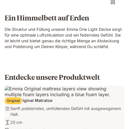
Ein Himmelbett auf Erden
Die Struktur und Füllung unserer Emma One Light Decke sorgt
für eine optimale Luftzirkulation und ein federndes Gefühl. Sie
ist leicht und bietet genau die richtige Menge an Abdeckung
und Polsterung um Deinen Körper, während Du schläfst.
Entdecke unsere Produktwelt
Emma Original Matratze
Original
Sanft
Sanft polsterndes, umhüllendes Gefühl mit ausgewogenem
polsterndes,
Halt.
umhüllendes
25
25 cm
Gefühl
cm