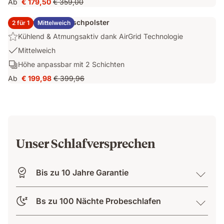
Ab
€ 179,50
€ 359,00
Preis
Ursprünglicher
mit
€ 179,50
Preis
kühlendem
2x Emma Elite Flauschpolster
2 für 1
Mittelweich
€ 359,00
Bezug
Highlight:
Kühlend & Atmungsaktiv dank AirGrid Technologie
Kühlend
USP
Mittelweich
&
1:
Schichten:
Höhe anpassbar mit 2 Schichten
Atmungsaktiv
Mittelweich
Höhe
dank
Ab
€ 199,98
€ 399,96
Preis
Ursprünglicher
anpassbar
AirGrid
€ 199,98
Preis
mit
Technologie
€ 399,96
2
Schichten
Unser Schlafversprechen
Bis zu 10 Jahre Garantie
Bs zu 100 Nächte Probeschlafen