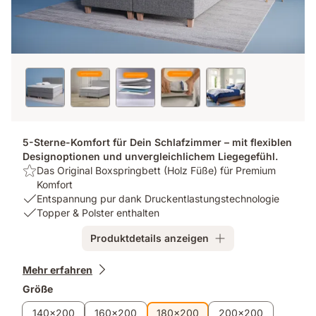
5-Sterne-Komfort für Dein Schlafzimmer – mit flexiblen
Designoptionen und unvergleichlichem Liegegefühl.
Highlight:
Das Original Boxspringbett (Holz Füße) für Premium
Das
Komfort
Original
USP
Entspannung pur dank Druckentlastungstechnologie
Boxspringbett
1:
USP
Topper & Polster enthalten
(Holz
Entspannung
2:
Produktdetails anzeigen
Füße)
pur
Topper
für
dank
&
Zusatzprodukte
Premium
Druckentlastungstechnologie
Polster
Mehr erfahren
Komfort
enthalten
Größe
140x200
160x200
180x200
200x200