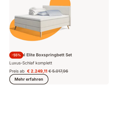
Original Elite Boxspringbett Set
-55%
Luxus-Schlaf komplett
Preis ab
€ 2.249,11
€ 5.017,96
Preis
Ursprünglicher
Mehr erfahren
€ 2.249,11
Preis
€ 5.017,96