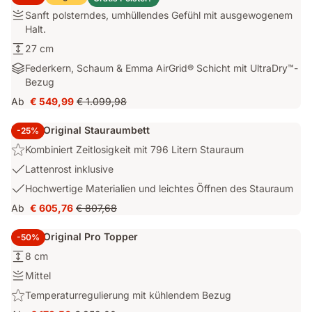
Festigkeit:
Sanft polsterndes, umhüllendes Gefühl mit ausgewogenem
Sanft
Halt.
polsterndes,
Höhe:
27 cm
umhüllendes
27
Materialien:
Federkern, Schaum & Emma AirGrid® Schicht mit UltraDry™-
Gefühl
cm
Federkern,
Bezug
mit
Schaum
ausgewogenem
Ab
€ 549,99
€ 1.099,98
Preis
Ursprünglicher
&
Halt.
€ 549,99
Preis
Emma
Emma Original Stauraumbett
-25%
€ 1.099,98
AirGrid®
Highlight:
Kombiniert Zeitlosigkeit mit 796 Litern Stauraum
Schicht
Kombiniert
mit
USP
Lattenrost inklusive
Zeitlosigkeit
UltraDry™-
2:
USP
Hochwertige Materialien und leichtes Öffnen des Stauraum
mit
Bezug
Lattenrost
3:
796
Ab
€ 605,76
€ 807,68
inklusive
Preis
Ursprünglicher
Hochwertige
Litern
€ 605,76
Preis
Materialien
Stauraum
Emma Original Pro Topper
-50%
€ 807,68
und
Höhe:
8 cm
leichtes
8
Öffnen
Festigkeit:
Mittel
cm
des
Mittel
Highlight:
Temperaturregulierung mit kühlendem Bezug
Stauraum
Temperaturregulierung