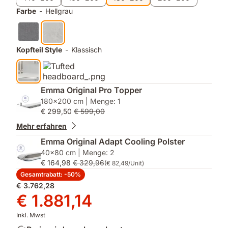
Farbe
-
Hellgrau
Kopfteil Style
-
Klassisch
Emma Original Pro Topper
180x200 cm | Menge: 1
€ 299,50
€ 599,00
Mehr erfahren
Emma Original Adapt Cooling Polster
40x80 cm | Menge: 2
€ 164,98
€ 329,96
(€ 82,49/Unit)
Gesamtrabatt: -50%
Ursprünglicher
€ 3.762,28
Preis
Preis
€ 1.881,14
€ 3.762,28
€ 1.881,14
Inkl. Mwst