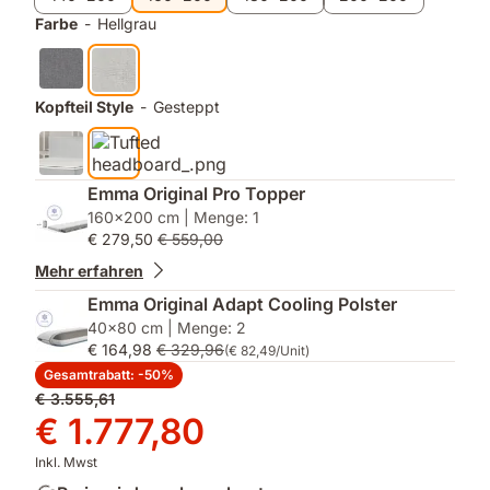
Farbe
-
Hellgrau
Kopfteil Style
-
Gesteppt
Emma Original Pro Topper
160x200 cm | Menge: 1
€ 279,50
€ 559,00
Mehr erfahren
Emma Original Adapt Cooling Polster
40x80 cm | Menge: 2
€ 164,98
€ 329,96
(€ 82,49/Unit)
Gesamtrabatt: -50%
Ursprünglicher
€ 3.555,61
Preis
Preis
€ 1.777,80
€ 3.555,61
€ 1.777,80
Inkl. Mwst