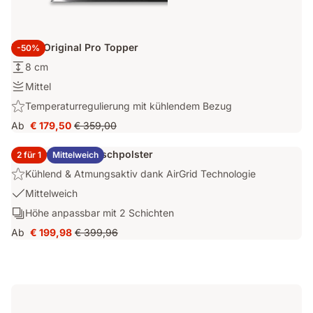
Emma Original Pro Topper
-50%
Höhe:
8 cm
8
Festigkeit:
Mittel
cm
Mittel
Highlight:
Temperaturregulierung mit kühlendem Bezug
Temperaturregulierung
Ab
€ 179,50
€ 359,00
Preis
Ursprünglicher
mit
€ 179,50
Preis
kühlendem
2x Emma Elite Flauschpolster
2 für 1
Mittelweich
€ 359,00
Bezug
Highlight:
Kühlend & Atmungsaktiv dank AirGrid Technologie
Kühlend
USP
Mittelweich
&
1:
Schichten:
Höhe anpassbar mit 2 Schichten
Atmungsaktiv
Mittelweich
Höhe
dank
Ab
€ 199,98
€ 399,96
Preis
Ursprünglicher
anpassbar
AirGrid
€ 199,98
Preis
mit
Technologie
€ 399,96
2
Schichten