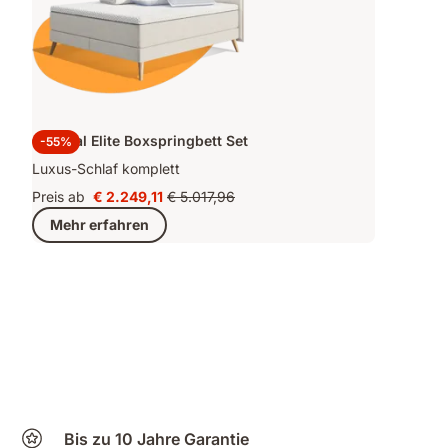
Original Elite Boxspringbett Set
-55%
Luxus-Schlaf komplett
Preis ab
€ 2.249,11
€ 5.017,96
Preis
Ursprünglicher
Mehr erfahren
€ 2.249,11
Preis
€ 5.017,96
Bis zu 10 Jahre Garantie