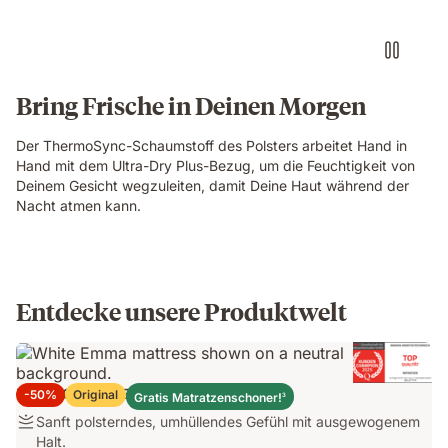
Bring Frische in Deinen Morgen
Der ThermoSync-Schaumstoff des Polsters arbeitet Hand in
Hand mit dem Ultra-Dry Plus-Bezug, um die Feuchtigkeit von
Deinem Gesicht wegzuleiten, damit Deine Haut während der
Nacht atmen kann.
Entdecke unsere Produktwelt
Emma Original Elite Matratze
-50%
Original
Gratis Matratzenschoner!
3
Sanft
Sanft polsterndes, umhüllendes Gefühl mit ausgewogenem
polsterndes,
Halt.