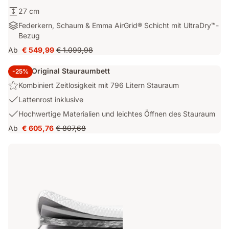
umhüllendes
27
27 cm
Gefühl
cm
Federkern,
Federkern, Schaum & Emma AirGrid® Schicht mit UltraDry™-
mit
Schaum
Bezug
ausgewogenem
&
Halt.
Ab
€ 549,99
€ 1.099,98
Preis
Ursprünglicher
Emma
€ 549,99
Preis
AirGrid®
Emma Original Stauraumbett
-25%
€ 1.099,98
Schicht
Highlight:
Kombiniert Zeitlosigkeit mit 796 Litern Stauraum
mit
Kombiniert
UltraDry™-
USP
Lattenrost inklusive
Zeitlosigkeit
Bezug
2:
USP
Hochwertige Materialien und leichtes Öffnen des Stauraum
mit
Lattenrost
3:
796
Ab
€ 605,76
€ 807,68
inklusive
Preis
Ursprünglicher
Hochwertige
Litern
€ 605,76
Preis
Materialien
Stauraum
€ 807,68
und
leichtes
Öffnen
des
Stauraum