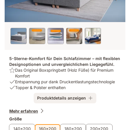
5-Sterne-Komfort für Dein Schlafzimmer – mit flexiblen
Designoptionen und unvergleichlichem Liegegefühl.
Highlight:
Das Original Boxspringbett (Holz Füße) für Premium
Das
Komfort
Original
USP
Entspannung pur dank Druckentlastungstechnologie
Boxspringbett
1:
USP
Topper & Polster enthalten
(Holz
Entspannung
2:
Produktdetails anzeigen
Füße)
pur
Topper
für
dank
&
Zusatzprodukte
Premium
Druckentlastungstechnologie
Polster
Mehr erfahren
Komfort
enthalten
Größe
140x200
160x200
180x200
200x200