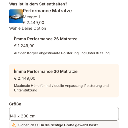
AirGrid®
1x
unseren
Was ist in dem Set enthalten?
Tech
Polster
wasserdichten
Performance Matratze
für
für
Emma
Menge: 1
optimale
Matratzen
Matratzenschoner
€ 2.449,00
Druckentlastung
kleiner
Wähle Deine Option
&
als
hervorragende
140x200,
Emma Performance 26 Matratze
Luftzirkulation
2x
€ 1.249,00
für
alle
Auf den Körper abgestimmte Polsterung und Unterstützung
Größen
ab
140x200
Emma Performance 30 Matratze
€ 2.449,00
Maximale Höhe für individuelle Anpassung, Polsterung und
Unterstützung
Größe
140 x 200 cm
Sicher, dass Du die richtige Größe gewählt hast?