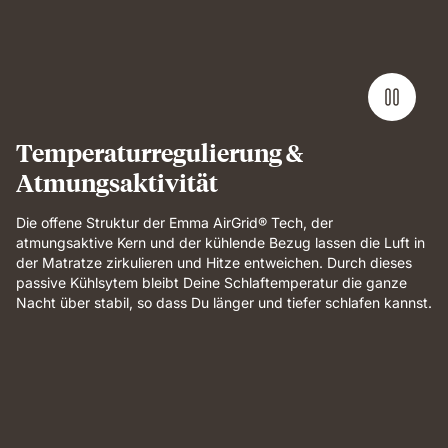
Performance
mattress
demonstrating
full-
body
support
and
Temperaturregulierung &
breathable
Atmungsaktivität
comfort.
Die offene Struktur der Emma AirGrid® Tech, der
atmungsaktive Kern und der kühlende Bezug lassen die Luft in
der Matratze zirkulieren und Hitze entweichen. Durch dieses
passive Kühlsytem bleibt Deine Schlaftemperatur die ganze
Nacht über stabil, so dass Du länger und tiefer schlafen kannst.