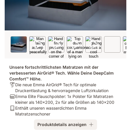
Unsere fortschrittlichsten Matratzen mit der
verbesserten AirGrid® Tech. Wähle Deine DeepCalm
Comfort™ Höhe.
Für
Die neue Emma AirGrid® Tech für optimale
wen
Druckentlastung & hervorragende Luftzirkulation
ist
Bundle
Emma Elite Flauschpolster: 1x Polster für Matratzen
es
-
kleiner als 140x200, 2x für alle Größen ab 140x200
bestimmt?:
Pillow:
Bundle
Enthält unseren wasserdichten Emma
Die
Emma
-
Matratzenschoner
neue
Elite
Mattress:
Produktdetails anzeigen
Emma
Flauschpolster:
Enthält