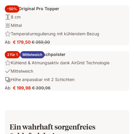
Litern
€ 605,76
Preis
Materialien
Stauraum
Emma Original Pro Topper
-50%
€ 807,68
und
Höhe:
8 cm
leichtes
8
Öffnen
Festigkeit:
Mittel
cm
des
Mittel
Highlight:
Temperaturregulierung mit kühlendem Bezug
Stauraum
Temperaturregulierung
Ab
€ 179,50
€ 359,00
Preis
Ursprünglicher
mit
€ 179,50
Preis
kühlendem
2x Emma Elite Flauschpolster
2 für 1
Mittelweich
€ 359,00
Bezug
Highlight:
Kühlend & Atmungsaktiv dank AirGrid Technologie
Kühlend
USP
Mittelweich
&
1:
Schichten:
Höhe anpassbar mit 2 Schichten
Atmungsaktiv
Mittelweich
Höhe
dank
Ab
€ 199,98
€ 399,96
Preis
Ursprünglicher
anpassbar
AirGrid
€ 199,98
Preis
mit
Technologie
€ 399,96
2
Schichten
Ein wahrhaft sorgenfreies