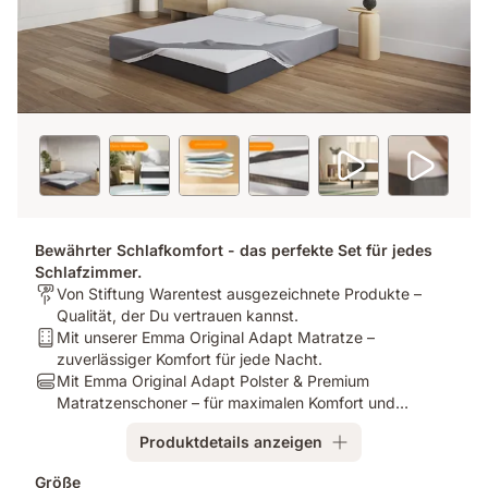
Bewährter Schlafkomfort - das perfekte Set für jedes
Schlafzimmer.
Für
Von Stiftung Warentest ausgezeichnete Produkte –
wen
Qualität, der Du vertrauen kannst.
ist
Bundle
Mit unserer Emma Original Adapt Matratze –
es
-
zuverlässiger Komfort für jede Nacht.
bestimmt?:
Mattress:
Bundle
Mit Emma Original Adapt Polster & Premium
Von
Mit
-
Matratzenschoner – für maximalen Komfort und
Stiftung
unserer
Pillow:
Schutz.
Produktdetails anzeigen
Warentest
Emma
Mit
ausgezeichnete
Original
Emma
Zusatzprodukte
Größe