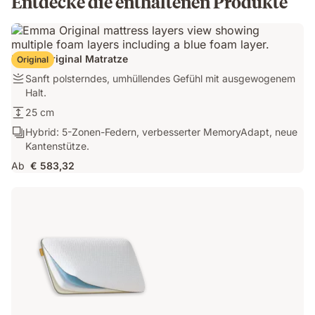
Entdecke die enthaltenen Produkte
Emma Original Matratze
Original
Sanft
Sanft polsterndes, umhüllendes Gefühl mit ausgewogenem
polsterndes,
Halt.
umhüllendes
25
25 cm
Gefühl
cm
Hybrid:
Hybrid: 5-Zonen-Federn, verbesserter MemoryAdapt, neue
mit
5-
Kantenstütze.
ausgewogenem
Zonen-
Halt.
Ab
€ 583,32
Federn,
verbesserter
MemoryAdapt,
neue
Kantenstütze.