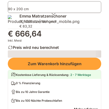
Produkte
Adapt
Original
–
Matratze
Adapt
90 x 200 cm
Qualität,
–
Polster
der
zuverlässiger
&
Emma Matratzenschoner
Du
Komfort
Premium
90x200 cm | Menge: 1
vertrauen
für
Matratzenschoner
€ 83,32
kannst.
jede
–
€ 666,64
Nacht.
für
maximalen
Inkl. Mwst
Komfort
Preis wird neu berechnet
und
Schutz.
Loading
Zum Warenkorb hinzufügen
Kostenlose Lieferung & Rücksendung
:
2 - 7 Werktage
0 % Finanzierung
Bis zu 10 Jahre Garantie
Bis zu 100 Nächte Probeschlafen