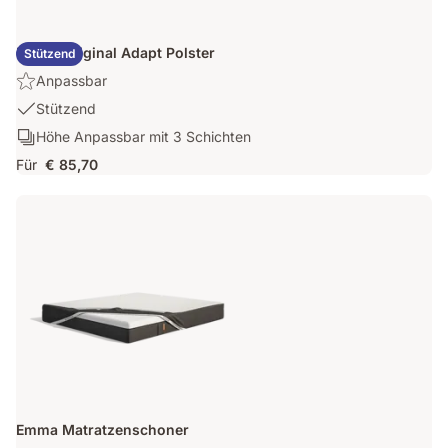
Emma Original Adapt Polster
Stützend
Highlight:
Anpassbar
Anpassbar
USP
Stützend
1:
Schichten:
Höhe Anpassbar mit 3 Schichten
Stützend
Höhe
Für
€ 85,70
Anpassbar
mit
3
Schichten
Emma Matratzenschoner