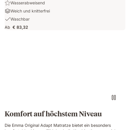
Highlight:
Wasserabweisend
Wasserabweisend
Materialien:
Weich und knitterfrei
Weich
Waschbar:
Waschbar
und
Waschbar
Ab
€ 83,32
knitterfrei
Komfort auf höchstem Niveau
Die Emma Original Adapt Matratze bietet ein besonders