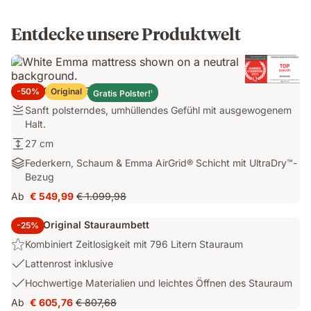
Entdecke unsere Produktwelt
Emma Original Elite Matratze
-50%
Original
Gratis Polster!
1
Festigkeit:
Sanft polsterndes, umhüllendes Gefühl mit ausgewogenem
Sanft
Halt.
polsterndes,
Höhe:
27 cm
umhüllendes
27
Materialien:
Federkern, Schaum & Emma AirGrid® Schicht mit UltraDry™-
Gefühl
cm
Federkern,
Bezug
mit
Schaum
ausgewogenem
Ab
€ 549,99
€ 1.099,98
Preis
Ursprünglicher
&
Halt.
€ 549,99
Preis
Emma
Emma Original Stauraumbett
-25%
€ 1.099,98
AirGrid®
Highlight:
Kombiniert Zeitlosigkeit mit 796 Litern Stauraum
Schicht
Kombiniert
mit
USP
Lattenrost inklusive
Zeitlosigkeit
UltraDry™-
2:
USP
Hochwertige Materialien und leichtes Öffnen des Stauraum
mit
Bezug
Lattenrost
3:
796
Ab
€ 605,76
€ 807,68
inklusive
Preis
Ursprünglicher
Hochwertige