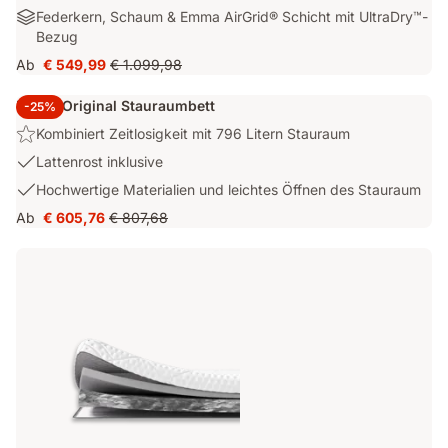
cm
Federkern,
Federkern, Schaum & Emma AirGrid® Schicht mit UltraDry™-
mit
Schaum
Bezug
ausgewogenem
&
Halt.
Ab
€ 549,99
€ 1.099,98
Preis
Ursprünglicher
Emma
€ 549,99
Preis
AirGrid®
Emma Original Stauraumbett
-25%
€ 1.099,98
Schicht
Highlight:
Kombiniert Zeitlosigkeit mit 796 Litern Stauraum
mit
Kombiniert
UltraDry™-
USP
Lattenrost inklusive
Zeitlosigkeit
Bezug
2:
USP
Hochwertige Materialien und leichtes Öffnen des Stauraum
mit
Lattenrost
3:
796
Ab
€ 605,76
€ 807,68
inklusive
Preis
Ursprünglicher
Hochwertige
Litern
€ 605,76
Preis
Materialien
Stauraum
€ 807,68
und
leichtes
Öffnen
des
Stauraum