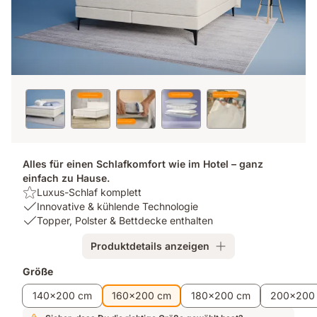
Alles für einen Schlafkomfort wie im Hotel – ganz
einfach zu Hause.
Highlight:
Luxus-Schlaf komplett
Luxus-
USP
Innovative & kühlende Technologie
Schlaf
1:
USP
Topper, Polster & Bettdecke enthalten
komplett
Innovative
2:
Produktdetails anzeigen
&
Topper,
kühlende
Polster
Zusatzprodukte
Größe
Technologie
&
Bettdecke
140x200 cm
160x200 cm
180x200 cm
200x200
enthalten