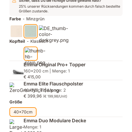
Sicher, dass Du die richtige Größe gewählt hast?
25% unserer Rücksendungen kommen durch falsch bestellte
Größen zustande.
Farbe
-
Minzgrün
Kopfteil
-
Klassisch
Emma Original Pro+ Topper
160x200 cm | Menge: 1
€ 415,00
Emma Elite Flauschpolster
40x70 cm | Menge: 2
€ 399,96
(€ 199,98/Unit)
Größe
40x70cm
Emma Duo Modulare Decke
Menge: 1