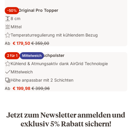
Emma Original Pro Topper
-50%
Höhe:
8 cm
8
Festigkeit:
Mittel
cm
Mittel
Highlight:
Temperaturregulierung mit kühlendem Bezug
Temperaturregulierung
Ab
€ 179,50
€ 359,00
Preis
Ursprünglicher
mit
€ 179,50
Preis
kühlendem
2x Emma Elite Flauschpolster
2 für 1
Mittelweich
€ 359,00
Bezug
Highlight:
Kühlend & Atmungsaktiv dank AirGrid Technologie
Kühlend
USP
Mittelweich
&
1:
Schichten:
Höhe anpassbar mit 2 Schichten
Atmungsaktiv
Mittelweich
Höhe
dank
Ab
€ 199,98
€ 399,96
Preis
Ursprünglicher
anpassbar
AirGrid
€ 199,98
Preis
mit
Technologie
€ 399,96
2
Schichten
Jetzt zum Newsletter anmelden und
exklusiv 5% Rabatt sichern!