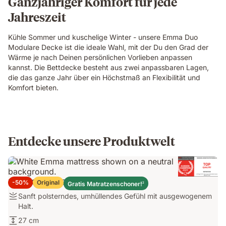
Ganzjähriger Komfort für jede
Jahreszeit
Kühle Sommer und kuschelige Winter - unsere Emma Duo
Modulare Decke ist die ideale Wahl, mit der Du den Grad der
Wärme je nach Deinen persönlichen Vorlieben anpassen
kannst. Die Bettdecke besteht aus zwei anpassbaren Lagen,
die das ganze Jahr über ein Höchstmaß an Flexibilität und
Komfort bieten.
Entdecke unsere Produktwelt
Emma Original Elite Matratze
-50%
Original
Gratis Matratzenschoner!
2
Sanft
Sanft polsterndes, umhüllendes Gefühl mit ausgewogenem
polsterndes,
Halt.
umhüllendes
27
27 cm
Gefühl