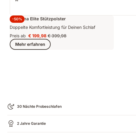
2x Emma Elite Stützpolster
-50%
Doppelte Komfortleistung für Deinen Schlaf
Preis ab
€ 199,98
€ 399,98
Preis
Ursprünglicher
Mehr erfahren
€ 199,98
Preis
€ 399,98
30 Nächte Probeschlafen
2 Jahre Garantie