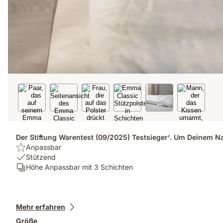
Der Stiftung Warentest (09/2025) Testsieger
. Um Deinem Na
2
Highlight:
Anpassbar
Anpassbar
USP
Stützend
1:
Schichten:
Höhe Anpassbar mit 3 Schichten
Stützend
Höhe
Anpassbar
mit
Zusatzprodukte
3
Mehr erfahren
Schichten
Größe