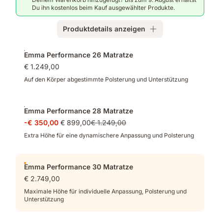
optimale
dicker,
entwickelt
Du ihn kostenlos beim Kauf ausgewählter Produkte.
Druckentlastung
kühlender
in
Bezug
Deutschland
Produktdetails anzeigen
Zusatzprodukte
Emma Performance 26 Matratze
€ 1.249,00
Auf den Körper abgestimmte Polsterung und Unterstützung
Emma Performance 28 Matratze
-€ 350,00
€ 899,00
€ 1.249,00
Extra Höhe für eine dynamischere Anpassung und Polsterung
Emma Performance 30 Matratze
€ 2.749,00
Maximale Höhe für individuelle Anpassung, Polsterung und
Unterstützung