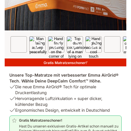
Gratis Matratzenschoner!
1
Unsere Top-Matratze mit verbesserter Emma AirGrid®
Tech. Wähle Deine DeepCalm Comfort™ Höhe.
USP
Die neue Emma AirGrid® Tech für optimale
1:
Druckentlastung
Die
USP
Hervorragende Luftzirkulation + super dicker,
neue
2:
kühlender Bezug
Emma
Hervorragende
USP
Ergonomisches Design, entwickelt in Deutschland
AirGrid®
Luftzirkulation
3:
Gratis Matratzenschoner!
Tech
+
Ergonomisches
Hast Du unseren exklusiven Gratis-Artikel schon manuell zu
für
super
Design,
Deinem Warenkorb hinzugefügt? Bis zum 9. August erhältst