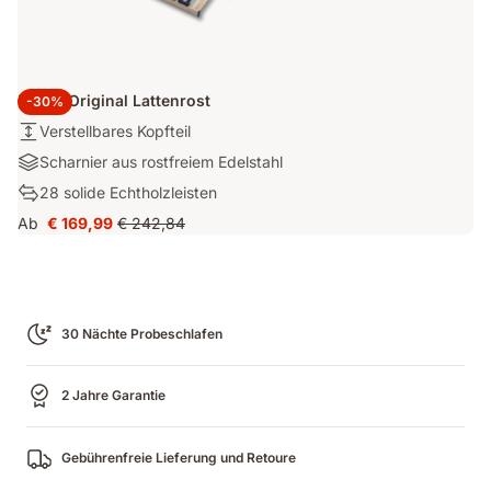
Emma Original Lattenrost
-30%
Höhe:
Verstellbares Kopfteil
Verstellbares
Materialien:
Scharnier aus rostfreiem Edelstahl
Kopfteil
Scharnier
Ergonomie:
28 solide Echtholzleisten
aus
28
Ab
€ 169,99
€ 242,84
rostfreiem
Preis
Ursprünglicher
solide
Edelstahl
€ 169,99
Preis
Echtholzleisten
€ 242,84
30 Nächte Probeschlafen
2 Jahre Garantie
Gebührenfreie Lieferung und Retoure