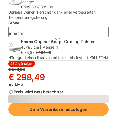
Menge: 1
(bei
(für
€ 199,50
€ 399,00
einer
Einzelbettgrößen)
Genieße Deinen Tiefschlaf dank einer verbesserten
Bettgröße
Temperaturregulierung.
ab
Größe
140
cm)
100x200
Emma Original Adapt Cooling Polster
40x80 cm | Menge: 1
€ 98,99
€ 164,98
Härtegrad einstellbar von mittelfest bis fest mit Kühl-Effekt
47% günstiger
Ursprünglicher
€ 563,98
Preis
Preis
€ 298,49
€ 563,98
€ 298,49
Inkl. Mwst
Preis wird neu berechnet
Loading
Zum Warenkorb hinzufügen