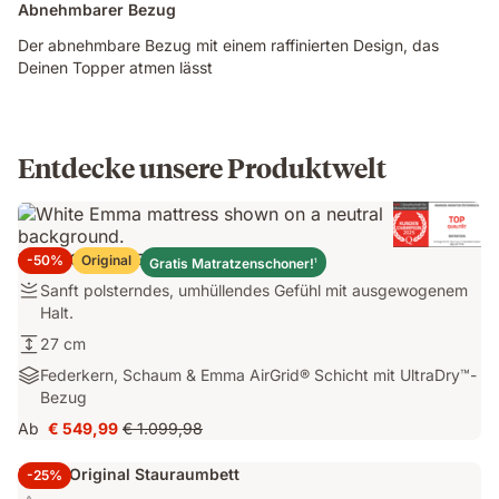
Abnehmbarer Bezug
Der abnehmbare Bezug mit einem raffinierten Design, das
Deinen Topper atmen lässt
Entdecke unsere Produktwelt
Emma Original Elite Matratze
-50%
Original
Gratis Matratzenschoner!
1
Sanft
Sanft polsterndes, umhüllendes Gefühl mit ausgewogenem
polsterndes,
Halt.
umhüllendes
27
27 cm
Gefühl
cm
Federkern,
Federkern, Schaum & Emma AirGrid® Schicht mit UltraDry™-
mit
Schaum
Bezug
ausgewogenem
&
Halt.
Ab
€ 549,99
€ 1.099,98
Preis
Ursprünglicher
Emma
€ 549,99
Preis
AirGrid®
Emma Original Stauraumbett
-25%
€ 1.099,98
Schicht