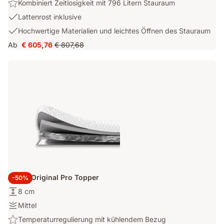
Highlight:
Kombiniert Zeitlosigkeit mit 796 Litern Stauraum
mit
Kombiniert
UltraDry™-
USP
Lattenrost inklusive
Zeitlosigkeit
Bezug
2:
USP
Hochwertige Materialien und leichtes Öffnen des Stauraum
mit
Lattenrost
3:
796
Ab
€ 605,76
€ 807,68
inklusive
Preis
Ursprünglicher
Hochwertige
Litern
€ 605,76
Preis
Materialien
Stauraum
€ 807,68
und
leichtes
Öffnen
des
Stauraum
Emma Original Pro Topper
-50%
Höhe:
8 cm
8
Festigkeit:
Mittel
cm
Mittel
Highlight:
Temperaturregulierung mit kühlendem Bezug