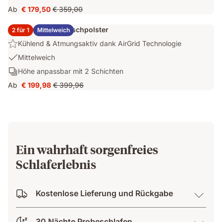
Temperaturregulierung
Ab
€ 179,50
€ 359,00
Preis
Ursprünglicher
mit
€ 179,50
Preis
kühlendem
2x Emma Elite Flauschpolster
2 für 1
Mittelweich
€ 359,00
Bezug
Highlight:
Kühlend & Atmungsaktiv dank AirGrid Technologie
Kühlend
USP
Mittelweich
&
1:
Schichten:
Höhe anpassbar mit 2 Schichten
Atmungsaktiv
Mittelweich
Höhe
dank
Ab
€ 199,98
€ 399,96
Preis
Ursprünglicher
anpassbar
AirGrid
€ 199,98
Preis
mit
Technologie
€ 399,96
2
Schichten
Ein wahrhaft sorgenfreies
Schlaferlebnis
Kostenlose Lieferung und Rückgabe
30 Nächte Probeschlafen