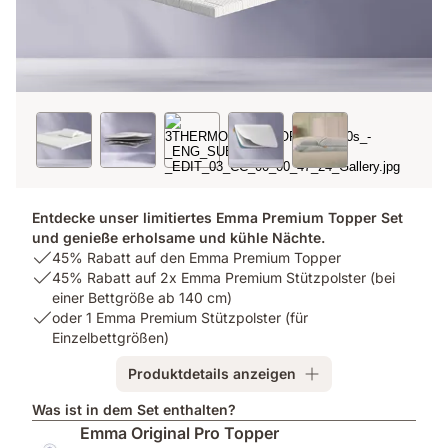
Entdecke unser limitiertes Emma Premium Topper Set
und genieße erholsame und kühle Nächte.
USP
45% Rabatt auf den Emma Premium Topper
1:
USP
45% Rabatt auf 2x Emma Premium Stützpolster (bei
45%
2:
einer Bettgröße ab 140 cm)
Rabatt
45%
USP
oder 1 Emma Premium Stützpolster (für
auf
Rabatt
3:
Einzelbettgrößen)
den
auf
oder
Produktdetails anzeigen
Emma
2x
1
Premium
Emma
Emma
Was ist in dem Set enthalten?
Topper
Premium
Premium
Emma Original Pro Topper
Stützpolster
Stützpolster