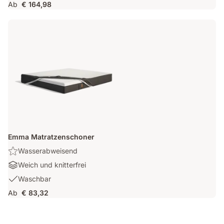
Ab
€ 164,98
Anpassbar
mit
2
Schichten
Emma Matratzenschoner
Highlight:
Wasserabweisend
Wasserabweisend
Materialien:
Weich und knitterfrei
Weich
Waschbar:
Waschbar
und
Waschbar
Ab
€ 83,32
knitterfrei