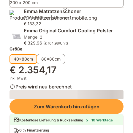
200 x 200 cm
Schlafklima
ThermoSync®
&
besonders
Technologie
Premium
Emma Matratzenschoner
wichtig
für
Matratzenschoner
200x200 cm | Menge: 1
ist.
gleichmäßiges
–
€ 133,32
Schlafklima
für
Emma Original Comfort Cooling Polster
die
maximalen
Menge: 2
ganze
Komfort
€ 329,96
(€ 164,98/Unit)
Nacht.
und
Größe
Schutz.
40x80cm
80x80cm
€ 2.354,17
Inkl. Mwst
Preis wird neu berechnet
Loading
Zum Warenkorb hinzufügen
Kostenlose Lieferung & Rücksendung
:
5 - 10 Werktage
0 % Finanzierung