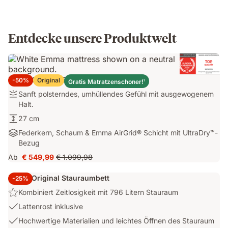
Entdecke unsere Produktwelt
Emma Original Elite Matratze
-50%
Original
Gratis Matratzenschoner!
1
Sanft
Sanft polsterndes, umhüllendes Gefühl mit ausgewogenem
polsterndes,
Halt.
umhüllendes
27
27 cm
Gefühl
cm
Federkern,
Federkern, Schaum & Emma AirGrid® Schicht mit UltraDry™-
mit
Schaum
Bezug
ausgewogenem
&
Halt.
Ab
€ 549,99
€ 1.099,98
Preis
Ursprünglicher
Emma
€ 549,99
Preis
AirGrid®
Emma Original Stauraumbett
-25%
€ 1.099,98
Schicht
Highlight:
Kombiniert Zeitlosigkeit mit 796 Litern Stauraum
mit
Kombiniert
UltraDry™-
USP
Lattenrost inklusive
Zeitlosigkeit
Bezug
2:
USP
Hochwertige Materialien und leichtes Öffnen des Stauraum
mit
Lattenrost