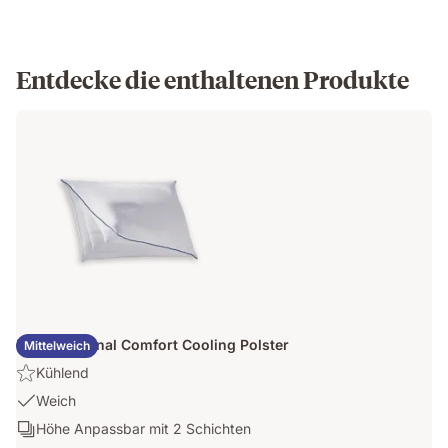
Entdecke die enthaltenen Produkte
Emma Original Comfort Cooling Polster
Mittelweich
Highlight:
Kühlend
Kühlend
USP
Weich
1:
Schichten:
Höhe Anpassbar mit 2 Schichten
Weich
Höhe