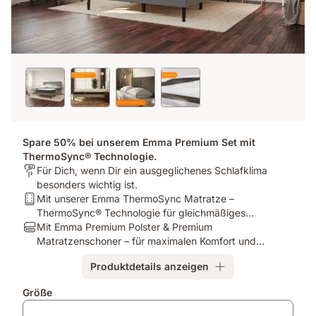
Spare 50% bei unserem Emma Premium Set mit
ThermoSync® Technologie.
Für
Für Dich, wenn Dir ein ausgeglichenes Schlafklima
wen
besonders wichtig ist.
ist
Bundle
Mit unserer Emma ThermoSync Matratze –
es
-
ThermoSync® Technologie für gleichmäßiges
bestimmt?:
Mattress:
Bundle
Schlafklima die ganze Nacht.
Mit Emma Premium Polster & Premium
Für
Mit
-
Matratzenschoner – für maximalen Komfort und
Dich,
unserer
Pillow:
Schutz.
Produktdetails anzeigen
wenn
Emma
Mit
Dir
ThermoSync
Emma
Zusatzprodukte
Größe
ein
Matratze
Premium
ausgeglichenes
–
Polster