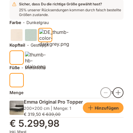
Platz
und
angenehmen
Sicher, dass Du die richtige Größe gewählt hast?
1
ein
Schlaf
25% unserer Rücksendungen kommen durch falsch bestellte
Größen zustande.
für
zusätzlicher
Qualität
Lattenrost
Farbe
-
Dunkelgrau
unter
9
Herstellermarken¹
Kopfteil
-
Gesteppt
Füße
-
Metallfüße
Menge
1
Emma Original Pro Topper
Hinzufügen
200x200 cm | Menge: 1
€ 319,50
€ 639,00
€ 5.299,98
Inkl. Mwst