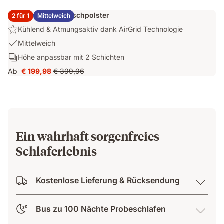
mit
€ 179,50
Preis
kühlendem
2x Emma Elite Flauschpolster
2 für 1
Mittelweich
€ 359,00
Bezug
Highlight:
Kühlend & Atmungsaktiv dank AirGrid Technologie
Kühlend
USP
Mittelweich
&
1:
Schichten:
Höhe anpassbar mit 2 Schichten
Atmungsaktiv
Mittelweich
Höhe
dank
Ab
€ 199,98
€ 399,96
Preis
Ursprünglicher
anpassbar
AirGrid
€ 199,98
Preis
mit
Technologie
€ 399,96
2
Schichten
Ein wahrhaft sorgenfreies
Schlaferlebnis
Kostenlose Lieferung & Rücksendung
Bus zu 100 Nächte Probeschlafen