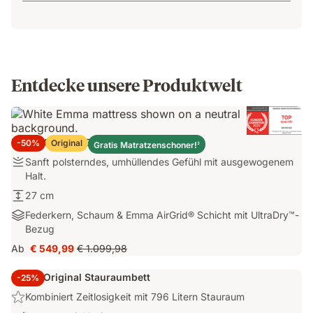
Entdecke unsere Produktwelt
Emma Original Elite Matratze
-50%
Original
Gratis Matratzenschoner!
3
Sanft
Sanft polsterndes, umhüllendes Gefühl mit ausgewogenem
polsterndes,
Halt.
umhüllendes
27
27 cm
Gefühl
cm
Federkern,
Federkern, Schaum & Emma AirGrid® Schicht mit UltraDry™-
mit
Schaum
Bezug
ausgewogenem
&
Halt.
Ab
€ 549,99
€ 1.099,98
Preis
Ursprünglicher
Emma
€ 549,99
Preis
AirGrid®
Emma Original Stauraumbett
-25%
€ 1.099,98
Schicht
Highlight:
Kombiniert Zeitlosigkeit mit 796 Litern Stauraum
mit
Kombiniert
UltraDry™-