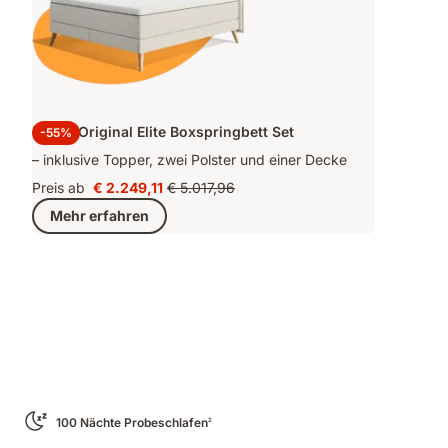
Emma Original Elite Boxspringbett Set
-55%
– inklusive Topper, zwei Polster und einer Decke
Preis ab
€ 2.249,11
€ 5.017,96
Preis
Ursprünglicher
Mehr erfahren
€ 2.249,11
Preis
€ 5.017,96
100 Nächte Probeschlafen
2