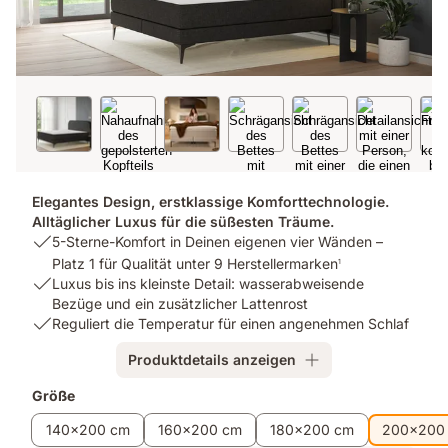
Elegantes Design, erstklassige Komforttechnologie.
Alltäglicher Luxus für die süßesten Träume.
USP
5-Sterne-Komfort in Deinen eigenen vier Wänden –
1:
Platz 1 für Qualität unter 9 Herstellermarken
1
5-
USP
Luxus bis ins kleinste Detail: wasserabweisende
Sterne-
2:
Bezüge und ein zusätzlicher Lattenrost
Komfort
Luxus
USP
Reguliert die Temperatur für einen angenehmen Schlaf
in
bis
3:
Produktdetails anzeigen
Deinen
ins
Reguliert
eigenen
kleinste
die
Zusatzprodukte
Größe
vier
Detail:
Temperatur
Wänden
wasserabweisende
für
140x200 cm
160x200 cm
180x200 cm
200x200
–
Bezüge
einen