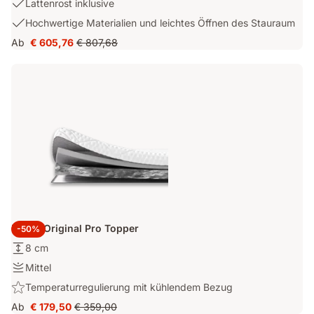
USP
Lattenrost inklusive
Zeitlosigkeit
Bezug
2:
USP
Hochwertige Materialien und leichtes Öffnen des Stauraum
mit
Lattenrost
3:
796
Ab
€ 605,76
€ 807,68
inklusive
Preis
Ursprünglicher
Hochwertige
Litern
€ 605,76
Preis
Materialien
Stauraum
€ 807,68
und
leichtes
Öffnen
des
Stauraum
Emma Original Pro Topper
-50%
Höhe:
8 cm
8
Festigkeit:
Mittel
cm
Mittel
Highlight:
Temperaturregulierung mit kühlendem Bezug
Temperaturregulierung
Ab
€ 179,50
€ 359,00
Preis
Ursprünglicher