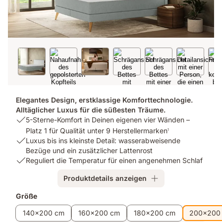
Elegantes Design, erstklassige Komforttechnologie.
Alltäglicher Luxus für die süßesten Träume.
USP
5-Sterne-Komfort in Deinen eigenen vier Wänden –
1:
Platz 1 für Qualität unter 9 Herstellermarken
1
5-
USP
Luxus bis ins kleinste Detail: wasserabweisende
Sterne-
2:
Bezüge und ein zusätzlicher Lattenrost
Komfort
Luxus
USP
Reguliert die Temperatur für einen angenehmen Schlaf
in
bis
3:
Produktdetails anzeigen
Deinen
ins
Reguliert
eigenen
kleinste
die
Zusatzprodukte
Größe
vier
Detail:
Temperatur
Wänden
wasserabweisende
für
140x200 cm
160x200 cm
180x200 cm
200x200
–
Bezüge
einen