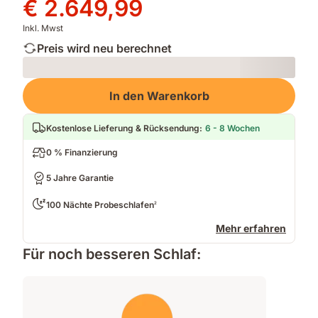
Preis
Preis
€ 2.649,99
€ 5.299,98
€ 2.649,99
Inkl. Mwst
Preis wird neu berechnet
Loading
In den Warenkorb
Kostenlose Lieferung & Rücksendung
:
6 - 8 Wochen
0 % Finanzierung
5 Jahre Garantie
100 Nächte Probeschlafen
2
Mehr erfahren
Für noch besseren Schlaf: