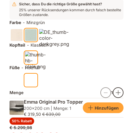
Platz
und
angenehmen
Sicher, dass Du die richtige Größe gewählt hast?
1
ein
Schlaf
25% unserer Rücksendungen kommen durch falsch bestellte
Größen zustande.
für
zusätzlicher
Qualität
Lattenrost
Farbe
-
Minzgrün
unter
9
Herstellermarken¹
Kopfteil
-
Klassisch
Füße
-
Holzfüß
Menge
1
Emma Original Pro Topper
Hinzufügen
200x200 cm | Menge: 1
€ 319,50
€ 639,00
50% Rabatt
Ursprünglicher
€ 5.299,98