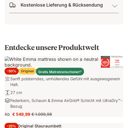
Kostenlose Lieferung & Rücksendung
Entdecke unsere Produktwelt
Emma Original Elite Matratze
-50%
Original
Gratis Matratzenschoner!
3
Sanft
Sanft polsterndes, umhüllendes Gefühl mit ausgewogenem
polsterndes,
Halt.
umhüllendes
27
27 cm
Gefühl
cm
Federkern,
Federkern, Schaum & Emma AirGrid® Schicht mit UltraDry™-
mit
Schaum
Bezug
ausgewogenem
&
Halt.
Ab
€ 549,99
€ 1.099,98
Preis
Ursprünglicher
Emma
€ 549,99
Preis
AirGrid®
Emma Original Stauraumbett
-25%