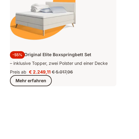
Emma Original Elite Boxspringbett Set
-55%
– inklusive Topper, zwei Polster und einer Decke
Preis ab
€ 2.249,11
€ 5.017,96
Preis
Ursprünglicher
Mehr erfahren
€ 2.249,11
Preis
€ 5.017,96