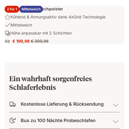
mit
€ 179,50
Preis
kühlendem
2x Emma Elite Flauschpolster
2 für 1
Mittelweich
€ 359,00
Bezug
Highlight:
Kühlend & Atmungsaktiv dank AirGrid Technologie
Kühlend
USP
Mittelweich
&
1:
Schichten:
Höhe anpassbar mit 2 Schichten
Atmungsaktiv
Mittelweich
Höhe
dank
Ab
€ 199,98
€ 399,96
Preis
Ursprünglicher
anpassbar
AirGrid
€ 199,98
Preis
mit
Technologie
€ 399,96
2
Schichten
Ein wahrhaft sorgenfreies
Schlaferlebnis
Kostenlose Lieferung & Rücksendung
Bus zu 100 Nächte Probeschlafen