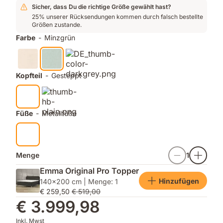
Platz
und
angenehmen
Sicher, dass Du die richtige Größe gewählt hast?
1
ein
Schlaf
25% unserer Rücksendungen kommen durch falsch bestellte
Größen zustande.
für
zusätzlicher
Qualität
Lattenrost
Farbe
-
Minzgrün
unter
9
Herstellermarken¹
Kopfteil
-
Gesteppt
Füße
-
Metallfüße
Menge
1
Emma Original Pro Topper
Hinzufügen
140x200 cm | Menge: 1
€ 259,50
€ 519,00
€ 3.999,98
Inkl. Mwst