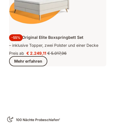
Emma Original Elite Boxspringbett Set
-55%
– inklusive Topper, zwei Polster und einer Decke
Preis ab
€ 2.249,11
€ 5.017,96
Preis
Ursprünglicher
Mehr erfahren
€ 2.249,11
Preis
€ 5.017,96
100 Nächte Probeschlafen
2