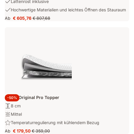
USP
Lattenrost inklusive
Zeitlosigkeit
Bezug
2:
USP
Hochwertige Materialien und leichtes Öffnen des Stauraum
mit
Lattenrost
3:
796
Ab
€ 605,76
€ 807,68
inklusive
Preis
Ursprünglicher
Hochwertige
Litern
€ 605,76
Preis
Materialien
Stauraum
€ 807,68
und
leichtes
Öffnen
des
Stauraum
Emma Original Pro Topper
-50%
Höhe:
8 cm
8
Festigkeit:
Mittel
cm
Mittel
Highlight:
Temperaturregulierung mit kühlendem Bezug
Temperaturregulierung
Ab
€ 179,50
€ 359,00
Preis
Ursprünglicher