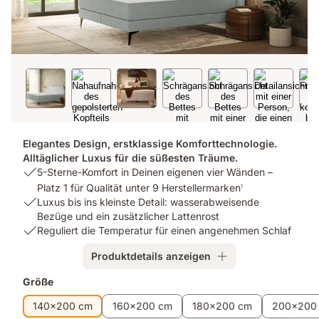
Elegantes Design, erstklassige Komforttechnologie.
Alltäglicher Luxus für die süßesten Träume.
USP
5-Sterne-Komfort in Deinen eigenen vier Wänden –
1:
Platz 1 für Qualität unter 9 Herstellermarken
1
5-
USP
Luxus bis ins kleinste Detail: wasserabweisende
Sterne-
2:
Bezüge und ein zusätzlicher Lattenrost
Komfort
Luxus
USP
Reguliert die Temperatur für einen angenehmen Schlaf
in
bis
3:
Produktdetails anzeigen
Deinen
ins
Reguliert
eigenen
kleinste
die
Zusatzprodukte
Größe
vier
Detail:
Temperatur
Wänden
wasserabweisende
für
140x200 cm
160x200 cm
180x200 cm
200x200
–
Bezüge
einen