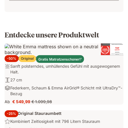
Entdecke unsere Produktwelt
Emma Original Elite Matratze
-50%
Original
Gratis Matratzenschoner!
3
Sanft
Sanft polsterndes, umhüllendes Gefühl mit ausgewogenem
polsterndes,
Halt.
umhüllendes
27
27 cm
Gefühl
cm
Federkern,
Federkern, Schaum & Emma AirGrid® Schicht mit UltraDry™-
mit
Schaum
Bezug
ausgewogenem
&
Halt.
Ab
€ 549,99
€ 1.099,98
Preis
Ursprünglicher
Emma
€ 549,99
Preis
AirGrid®
Emma Original Stauraumbett
-25%
€ 1.099,98
Schicht
Highlight:
Kombiniert Zeitlosigkeit mit 796 Litern Stauraum
mit
Kombiniert
UltraDry™-