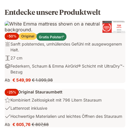
Entdecke unsere Produktwelt
Emma Original Elite Matratze
-50%
Original
Gratis Polster!
4
Festigkeit:
Sanft polsterndes, umhüllendes Gefühl mit ausgewogenem
Sanft
Halt.
polsterndes,
Höhe:
27 cm
umhüllendes
27
Materialien:
Federkern, Schaum & Emma AirGrid® Schicht mit UltraDry™-
Gefühl
cm
Federkern,
Bezug
mit
Schaum
ausgewogenem
Ab
€ 549,99
€ 1.099,98
Preis
Ursprünglicher
&
Halt.
€ 549,99
Preis
Emma
Emma Original Stauraumbett
-25%
€ 1.099,98
AirGrid®
Highlight:
Kombiniert Zeitlosigkeit mit 796 Litern Stauraum
Schicht
Kombiniert
mit
USP
Lattenrost inklusive
Zeitlosigkeit
UltraDry™-
2:
USP
Hochwertige Materialien und leichtes Öffnen des Stauraum
mit
Bezug
Lattenrost
3:
796
Ab
€ 605,76
€ 807,68
inklusive
Preis
Ursprünglicher
Hochwertige
Litern