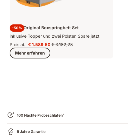
Emma Original Boxspringbett Set
-50%
inklusive Topper und zwei Polster. Spare jetzt!
Preis ab
€ 1.589,50
€ 3.182,28
Preis
Ursprünglicher
Mehr erfahren
€ 1.589,50
Preis
€ 3.182,28
100 Nächte Probeschlafen
3
5 Jahre Garantie