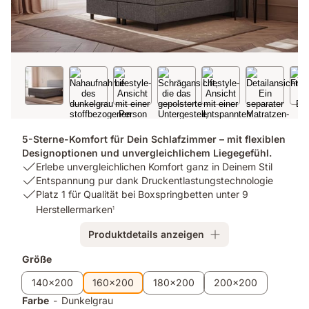
5-Sterne-Komfort für Dein Schlafzimmer – mit flexiblen
Designoptionen und unvergleichlichem Liegegefühl.
USP
Erlebe unvergleichlichen Komfort ganz in Deinem Stil
1:
USP
Entspannung pur dank Druckentlastungstechnologie
Erlebe
2:
USP
Platz 1 für Qualität bei Boxspringbetten unter 9
unvergleichlichen
Entspannung
3:
Herstellermarken
1
Komfort
pur
Platz
Produktdetails anzeigen
ganz
dank
1
in
Druckentlastungstechnologie
für
Zusatzprodukte
Größe
Deinem
Qualität
Stil
bei
140x200
160x200
180x200
200x200
Boxspringbetten
Farbe
-
Dunkelgrau
unter