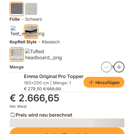
9
Herstellermarken¹
Füße
-
Schwarz
Kopfteil Style
-
Klassisch
Menge
1
Emma Original Pro Topper
Hinzufügen
160x200 cm | Menge: 1
€ 279,50
€ 559,00
€ 2.666,65
Inkl. Mwst
Preis wird neu berechnet
Loading