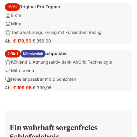
€ 605,76
Preis
Materialien
Stauraum
Emma Original Pro Topper
-50%
€ 807,68
und
Höhe:
8 cm
leichtes
8
Öffnen
Festigkeit:
Mittel
cm
des
Mittel
Highlight:
Temperaturregulierung mit kühlendem Bezug
Stauraum
Temperaturregulierung
Ab
€ 179,50
€ 359,00
Preis
Ursprünglicher
mit
€ 179,50
Preis
kühlendem
2x Emma Elite Flauschpolster
2 für 1
Mittelweich
€ 359,00
Bezug
Highlight:
Kühlend & Atmungsaktiv dank AirGrid Technologie
Kühlend
USP
Mittelweich
&
1:
Schichten:
Höhe anpassbar mit 2 Schichten
Atmungsaktiv
Mittelweich
Höhe
dank
Ab
€ 199,98
€ 399,96
Preis
Ursprünglicher
anpassbar
AirGrid
€ 199,98
Preis
mit
Technologie
€ 399,96
2
Schichten
Ein wahrhaft sorgenfreies
Schlaferlebnis