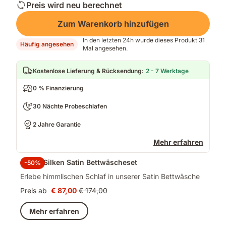
Preis wird neu berechnet
Zum Warenkorb hinzufügen
In den letzten 24h wurde dieses Produkt 31
Häufig angesehen
Mal angesehen.
Kostenlose Lieferung & Rücksendung
:
2 - 7 Werktage
0 % Finanzierung
30 Nächte Probeschlafen
2 Jahre Garantie
Mehr erfahren
Emma Silken Satin Bettwäscheset
-50%
Erlebe himmlischen Schlaf in unserer Satin Bettwäsche
Preis ab
€ 87,00
€ 174,00
Preis
Ursprünglicher
€ 87,00
Preis
Mehr erfahren
€ 174,00