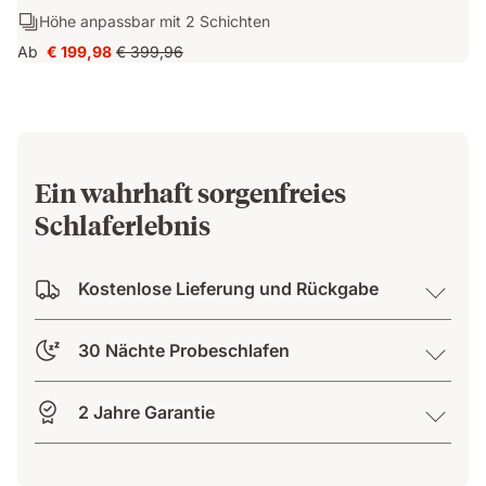
&
1:
Schichten:
Höhe anpassbar mit 2 Schichten
Atmungsaktiv
Mittelweich
Höhe
dank
Ab
€ 199,98
€ 399,96
Preis
Ursprünglicher
anpassbar
AirGrid
€ 199,98
Preis
mit
Technologie
€ 399,96
2
Schichten
Ein wahrhaft sorgenfreies
Schlaferlebnis
Kostenlose Lieferung und Rückgabe
30 Nächte Probeschlafen
2 Jahre Garantie