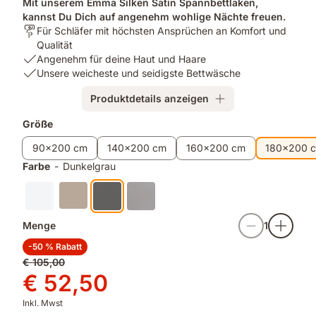
Mit unserem Emma Silken Satin Spannbettlaken,
kannst Du Dich auf angenehm wohlige Nächte freuen.
Für
Für Schläfer mit höchsten Ansprüchen an Komfort und
wen
Qualität
ist
USP
Angenehm für deine Haut und Haare
es
1:
USP
Unsere weicheste und seidigste Bettwäsche
bestimmt?:
Angenehm
2:
Produktdetails anzeigen
Für
für
Unsere
Schläfer
deine
weicheste
Größe
mit
Haut
und
höchsten
und
seidigste
90x200 cm
140x200 cm
160x200 cm
180x200 
Ansprüchen
Haare
Bettwäsche
Farbe
-
Dunkelgrau
an
Komfort
und
Qualität
Menge
1
-50 % Rabatt
Ursprünglicher
€ 105,00
Preis
Preis
€ 52,50
€ 105,00
€ 52,50
Inkl. Mwst