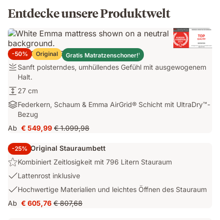
Entdecke unsere Produktwelt
Emma Original Elite Matratze
-50%
Original
Gratis Matratzenschoner!
1
Sanft
Sanft polsterndes, umhüllendes Gefühl mit ausgewogenem
polsterndes,
Halt.
umhüllendes
27
27 cm
Gefühl
cm
Federkern,
Federkern, Schaum & Emma AirGrid® Schicht mit UltraDry™-
mit
Schaum
Bezug
ausgewogenem
&
Halt.
Ab
€ 549,99
€ 1.099,98
Preis
Ursprünglicher
Emma
€ 549,99
Preis
AirGrid®
Emma Original Stauraumbett
-25%
€ 1.099,98
Schicht
Highlight:
Kombiniert Zeitlosigkeit mit 796 Litern Stauraum
mit
Kombiniert
UltraDry™-
USP
Lattenrost inklusive
Zeitlosigkeit
Bezug
2:
USP
Hochwertige Materialien und leichtes Öffnen des Stauraum
mit
Lattenrost
3:
796
Ab
€ 605,76
€ 807,68
inklusive
Preis
Ursprünglicher
Hochwertige
Litern
€ 605,76
Preis
Materialien