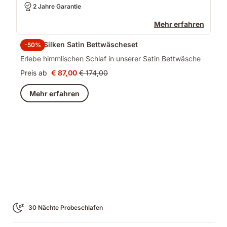
2 Jahre Garantie
Mehr erfahren
Emma Silken Satin Bettwäscheset
-50%
Erlebe himmlischen Schlaf in unserer Satin Bettwäsche
Preis ab
€ 87,00
€ 174,00
Preis
Ursprünglicher
€ 87,00
Preis
Mehr erfahren
€ 174,00
30 Nächte Probeschlafen