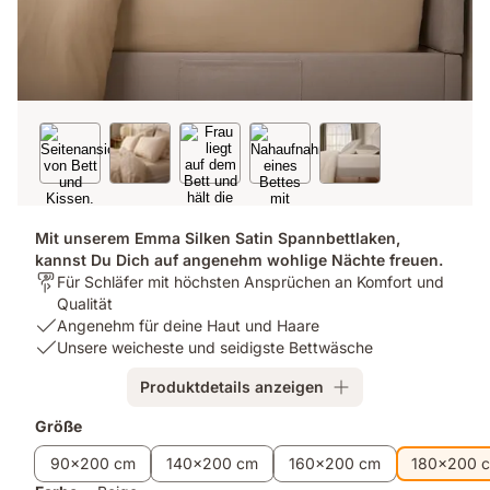
Mit unserem Emma Silken Satin Spannbettlaken,
kannst Du Dich auf angenehm wohlige Nächte freuen.
Für
Für Schläfer mit höchsten Ansprüchen an Komfort und
wen
Qualität
ist
USP
Angenehm für deine Haut und Haare
es
1:
USP
Unsere weicheste und seidigste Bettwäsche
bestimmt?:
Angenehm
2:
Produktdetails anzeigen
Für
für
Unsere
Schläfer
deine
weicheste
Größe
mit
Haut
und
höchsten
und
seidigste
90x200 cm
140x200 cm
160x200 cm
180x200 
Ansprüchen
Haare
Bettwäsche