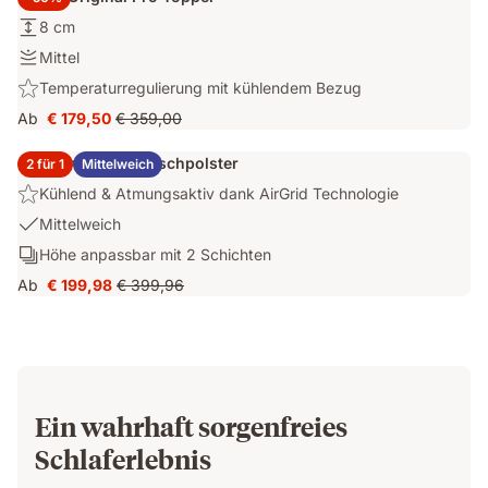
Höhe:
8 cm
8
Festigkeit:
Mittel
cm
Mittel
Highlight:
Temperaturregulierung mit kühlendem Bezug
Temperaturregulierung
Ab
€ 179,50
€ 359,00
Preis
Ursprünglicher
mit
€ 179,50
Preis
kühlendem
2x Emma Elite Flauschpolster
2 für 1
Mittelweich
€ 359,00
Bezug
Highlight:
Kühlend & Atmungsaktiv dank AirGrid Technologie
Kühlend
USP
Mittelweich
&
1:
Schichten:
Höhe anpassbar mit 2 Schichten
Atmungsaktiv
Mittelweich
Höhe
dank
Ab
€ 199,98
€ 399,96
Preis
Ursprünglicher
anpassbar
AirGrid
€ 199,98
Preis
mit
Technologie
€ 399,96
2
Schichten
Ein wahrhaft sorgenfreies
Schlaferlebnis