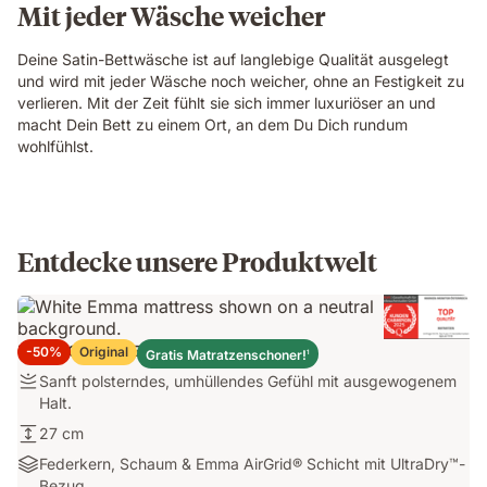
Mit jeder Wäsche weicher
Deine Satin-Bettwäsche ist auf langlebige Qualität ausgelegt
und wird mit jeder Wäsche noch weicher, ohne an Festigkeit zu
verlieren. Mit der Zeit fühlt sie sich immer luxuriöser an und
macht Dein Bett zu einem Ort, an dem Du Dich rundum
wohlfühlst.
Entdecke unsere Produktwelt
Emma Original Elite Matratze
-50%
Original
Gratis Matratzenschoner!
1
Sanft
Sanft polsterndes, umhüllendes Gefühl mit ausgewogenem
polsterndes,
Halt.
umhüllendes
27
27 cm
Gefühl
cm
Federkern,
Federkern, Schaum & Emma AirGrid® Schicht mit UltraDry™-
mit
Schaum
Bezug