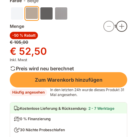
Farbe
-
Beige
an
Komfort
und
Qualität
Menge
1
-50 % Rabatt
Ursprünglicher
€ 105,00
Preis
Preis
€ 52,50
€ 105,00
€ 52,50
Inkl. Mwst
Preis wird neu berechnet
Zum Warenkorb hinzufügen
In den letzten 24h wurde dieses Produkt 31
Häufig angesehen
Mal angesehen.
Kostenlose Lieferung & Rücksendung
:
2 - 7 Werktage
0 % Finanzierung
30 Nächte Probeschlafen