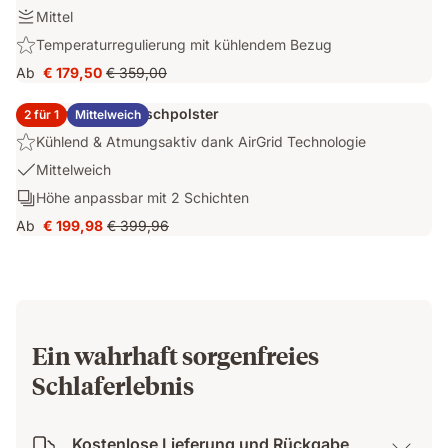
8
Öffnen
Festigkeit:
Mittel
cm
des
Mittel
Highlight:
Temperaturregulierung mit kühlendem Bezug
Stauraum
Temperaturregulierung
Ab
€ 179,50
€ 359,00
Preis
Ursprünglicher
mit
€ 179,50
Preis
kühlendem
2x Emma Elite Flauschpolster
2 für 1
Mittelweich
€ 359,00
Bezug
Highlight:
Kühlend & Atmungsaktiv dank AirGrid Technologie
Kühlend
USP
Mittelweich
&
1:
Schichten:
Höhe anpassbar mit 2 Schichten
Atmungsaktiv
Mittelweich
Höhe
dank
Ab
€ 199,98
€ 399,96
Preis
Ursprünglicher
anpassbar
AirGrid
€ 199,98
Preis
mit
Technologie
€ 399,96
2
Schichten
Ein wahrhaft sorgenfreies
Schlaferlebnis
Kostenlose Lieferung und Rückgabe