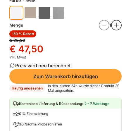
Farbe
-
Weiß
an
Komfort
und
Qualität
Menge
1
-50 % Rabatt
Ursprünglicher
€ 95,00
Preis
Preis
€ 47,50
€ 95,00
€ 47,50
Inkl. Mwst
Preis wird neu berechnet
Zum Warenkorb hinzufügen
In den letzten 24h wurde dieses Produkt 30
Häufig angesehen
Mal angesehen.
Kostenlose Lieferung & Rücksendung
:
2 - 7 Werktage
0 % Finanzierung
30 Nächte Probeschlafen