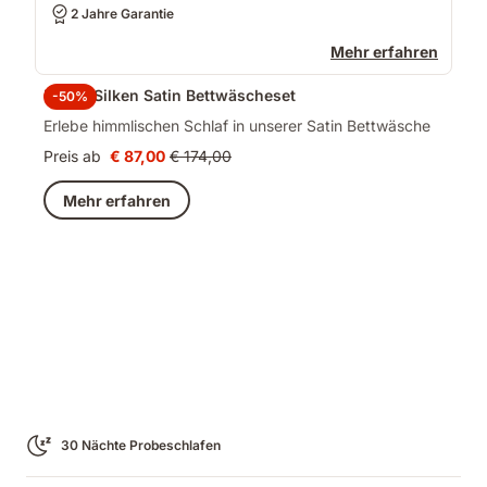
2 Jahre Garantie
Mehr erfahren
Emma Silken Satin Bettwäscheset
-50%
Erlebe himmlischen Schlaf in unserer Satin Bettwäsche
Preis ab
€ 87,00
€ 174,00
Preis
Ursprünglicher
€ 87,00
Preis
Mehr erfahren
€ 174,00
30 Nächte Probeschlafen