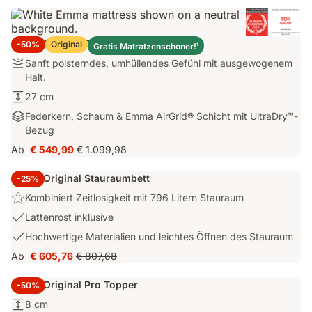
Emma Original Elite Matratze
-50%
Original
Gratis Matratzenschoner!
1
Festigkeit:
Sanft polsterndes, umhüllendes Gefühl mit ausgewogenem
Sanft
Halt.
polsterndes,
Höhe:
27 cm
umhüllendes
27
Materialien:
Federkern, Schaum & Emma AirGrid® Schicht mit UltraDry™-
Gefühl
cm
Federkern,
Bezug
mit
Schaum
ausgewogenem
Ab
€ 549,99
€ 1.099,98
Preis
Ursprünglicher
&
Halt.
€ 549,99
Preis
Emma
Emma Original Stauraumbett
-25%
€ 1.099,98
AirGrid®
Highlight:
Kombiniert Zeitlosigkeit mit 796 Litern Stauraum
Schicht
Kombiniert
mit
USP
Lattenrost inklusive
Zeitlosigkeit
UltraDry™-
2:
USP
Hochwertige Materialien und leichtes Öffnen des Stauraum
mit
Bezug
Lattenrost
3:
796
Ab
€ 605,76
€ 807,68
inklusive
Preis
Ursprünglicher
Hochwertige
Litern
€ 605,76
Preis
Materialien
Stauraum
Emma Original Pro Topper
-50%
€ 807,68
und
Höhe:
8 cm
leichtes