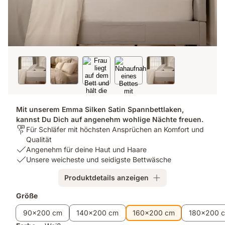
Mit unserem Emma Silken Satin Spannbettlaken,
kannst Du Dich auf angenehm wohlige Nächte freuen.
Für
Für Schläfer mit höchsten Ansprüchen an Komfort und
wen
Qualität
ist
USP
Angenehm für deine Haut und Haare
es
1:
USP
Unsere weicheste und seidigste Bettwäsche
bestimmt?:
Angenehm
2:
Produktdetails anzeigen
Für
für
Unsere
Schläfer
deine
weicheste
Größe
mit
Haut
und
höchsten
und
seidigste
90x200 cm
140x200 cm
160x200 cm
180x200 
Ansprüchen
Haare
Bettwäsche