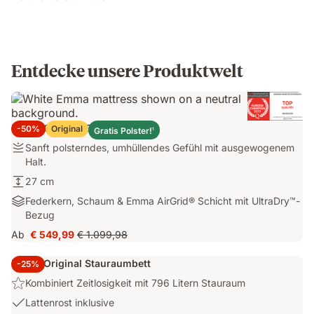
Entdecke unsere Produktwelt
Emma Original Elite Matratze
-50%
Original
Gratis Polster!
1
Festigkeit:
Sanft polsterndes, umhüllendes Gefühl mit ausgewogenem
Sanft
Halt.
polsterndes,
Höhe:
27 cm
umhüllendes
27
Materialien:
Federkern, Schaum & Emma AirGrid® Schicht mit UltraDry™-
Gefühl
cm
Federkern,
Bezug
mit
Schaum
ausgewogenem
Ab
€ 549,99
€ 1.099,98
Preis
Ursprünglicher
&
Halt.
€ 549,99
Preis
Emma
Emma Original Stauraumbett
-25%
€ 1.099,98
AirGrid®
Highlight:
Kombiniert Zeitlosigkeit mit 796 Litern Stauraum
Schicht
Kombiniert
mit
USP
Lattenrost inklusive
Zeitlosigkeit
UltraDry™-