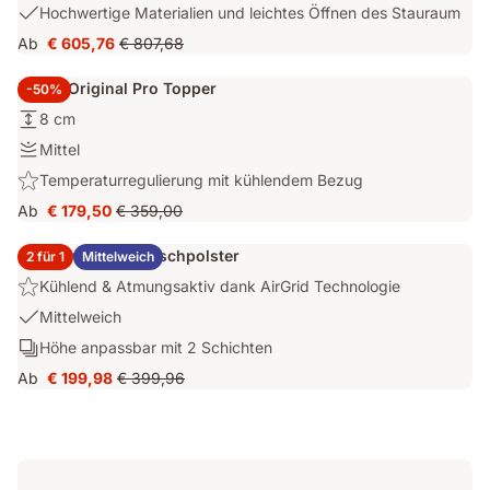
2:
USP
Hochwertige Materialien und leichtes Öffnen des Stauraum
mit
Bezug
Lattenrost
3:
796
Ab
€ 605,76
€ 807,68
inklusive
Preis
Ursprünglicher
Hochwertige
Litern
€ 605,76
Preis
Materialien
Stauraum
Emma Original Pro Topper
-50%
€ 807,68
und
Höhe:
8 cm
leichtes
8
Öffnen
Festigkeit:
Mittel
cm
des
Mittel
Highlight:
Temperaturregulierung mit kühlendem Bezug
Stauraum
Temperaturregulierung
Ab
€ 179,50
€ 359,00
Preis
Ursprünglicher
mit
€ 179,50
Preis
kühlendem
2x Emma Elite Flauschpolster
2 für 1
Mittelweich
€ 359,00
Bezug
Highlight:
Kühlend & Atmungsaktiv dank AirGrid Technologie
Kühlend
USP
Mittelweich
&
1:
Schichten:
Höhe anpassbar mit 2 Schichten
Atmungsaktiv
Mittelweich
Höhe
dank
Ab
€ 199,98
€ 399,96
Preis
Ursprünglicher
anpassbar
AirGrid
€ 199,98
Preis
mit
Technologie
€ 399,96
2
Schichten