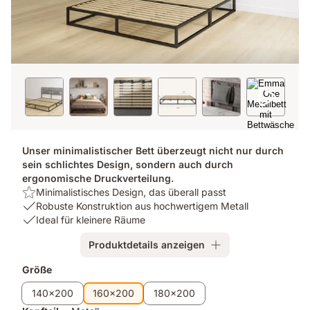
Unser minimalistischer Bett überzeugt nicht nur durch
sein schlichtes Design, sondern auch durch
ergonomische Druckverteilung.
Highlight:
Minimalistisches Design, das überall passt
Minimalistisches
USP
Robuste Konstruktion aus hochwertigem Metall
Design,
1:
USP
Ideal für kleinere Räume
das
Robuste
3:
Produktdetails anzeigen
überall
Konstruktion
Ideal
passt
aus
für
Zusatzprodukte
Größe
hochwertigem
kleinere
Metall
Räume
140x200
160x200
180x200