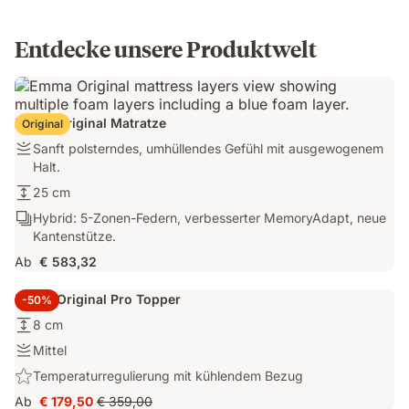
Entdecke unsere Produktwelt
Emma Original Matratze
Original
Festigkeit:
Sanft polsterndes, umhüllendes Gefühl mit ausgewogenem
Sanft
Halt.
polsterndes,
Höhe:
25 cm
umhüllendes
25
Schichten:
Hybrid: 5-Zonen-Federn, verbesserter MemoryAdapt, neue
Gefühl
cm
Hybrid:
Kantenstütze.
mit
5-
ausgewogenem
Ab
€ 583,32
Zonen-
Halt.
Federn,
Emma Original Pro Topper
-50%
verbesserter
Höhe:
8 cm
MemoryAdapt,
8
neue
Festigkeit:
Mittel
cm
Kantenstütze.
Mittel
Highlight:
Temperaturregulierung mit kühlendem Bezug
Temperaturregulierung
Ab
€ 179,50
€ 359,00