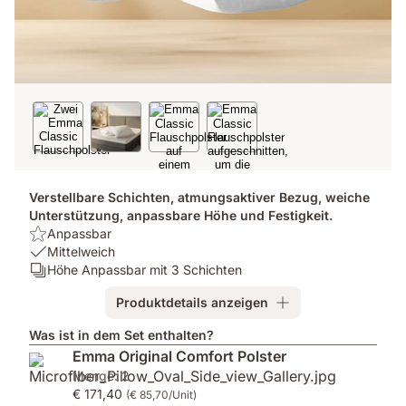
Verstellbare Schichten, atmungsaktiver Bezug, weiche
Unterstützung, anpassbare Höhe und Festigkeit.
Highlight:
Anpassbar
Anpassbar
USP
Mittelweich
1:
Schichten:
Höhe Anpassbar mit 3 Schichten
Mittelweich
Höhe
Produktdetails anzeigen
Anpassbar
mit
Was ist in dem Set enthalten?
3
Emma Original Comfort Polster
Schichten
Menge: 2
€ 171,40
(€ 85,70/Unit)