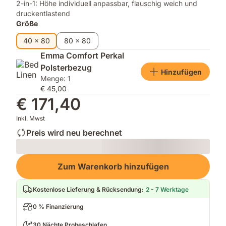
2-in-1: Höhe individuell anpassbar, flauschig weich und
druckentlastend
Größe
40 x 80
80 x 80
Emma Comfort Perkal
Polsterbezug
Hinzufügen
Menge: 1
€ 45,00
€ 171,40
Inkl. Mwst
Preis wird neu berechnet
Loading
Zum Warenkorb hinzufügen
Kostenlose Lieferung & Rücksendung
:
2 - 7 Werktage
0 % Finanzierung
30 Nächte Probeschlafen