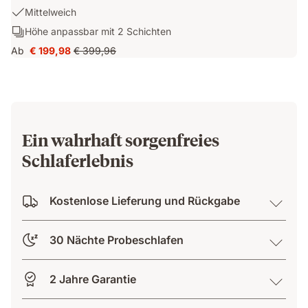
Kühlend
USP
Mittelweich
&
1:
Schichten:
Höhe anpassbar mit 2 Schichten
Atmungsaktiv
Mittelweich
Höhe
dank
Ab
€ 199,98
€ 399,96
Preis
Ursprünglicher
anpassbar
AirGrid
€ 199,98
Preis
mit
Technologie
€ 399,96
2
Schichten
Ein wahrhaft sorgenfreies
Schlaferlebnis
Kostenlose Lieferung und Rückgabe
30 Nächte Probeschlafen
2 Jahre Garantie