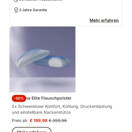
2 Jahre Garantie
Mehr erfahren
2x Emma Elite Flauschpolster
-50%
2x Schwereloser Komfort, Kühlung, Druckentlastung
und einstellbare Nackenstütze
Preis ab
€ 199,98
€ 399,96
Preis
Ursprünglicher
€ 199,98
Preis