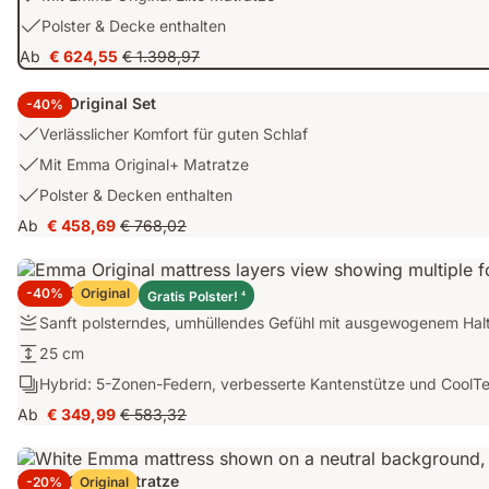
Höchster
2:
USP
Polster & Decke enthalten
Komfort
Mit
3:
für
Ab
€ 624,55
€ 1.398,97
Emma
Preis
Ursprünglicher
Polster
beste
Original
€ 624,55
Preis
&
Schlafqualität
Emma Original Set
Elite
-40%
€ 1.398,97
Decke
Matratze
USP
enthalten
Verlässlicher Komfort für guten Schlaf
1:
USP
Mit Emma Original+ Matratze
Verlässlicher
2:
USP
Polster & Decken enthalten
Komfort
Mit
3:
für
Ab
€ 458,69
€ 768,02
Emma
Preis
Ursprünglicher
Polster
guten
Original+
€ 458,69
Preis
&
Schlaf
Matratze
€ 768,02
Decken
Emma Original+ Matratze
-40%
Original
Gratis Polster!
4
enthalten
Festigkeit:
Sanft polsterndes, umhüllendes Gefühl mit ausgewogenem Halt
Sanft
Höhe:
25 cm
polsterndes,
25
Schichten:
Hybrid: 5-Zonen-Federn, verbesserte Kantenstütze und CoolT
umhüllendes
cm
Hybrid:
Gefühl
Ab
€ 349,99
€ 583,32
Preis
Ursprünglicher
5-
mit
€ 349,99
Preis
Zonen-
ausgewogenem
€ 583,32
Federn,
Halt.
Emma One+ Matratze
-20%
Original