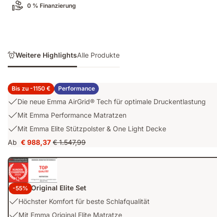
0 % Finanzierung
Weitere Highlights
Alle Produkte
Emma Performance Set
Bis zu -1150 €
Performance
USP
Die neue Emma AirGrid® Tech für optimale Druckentlastung
1:
USP
Mit Emma Performance Matratzen
Die
2:
USP
Mit Emma Elite Stützpolster & One Light Decke
neue
Mit
3:
Emma
Ab
€ 988,37
€ 1.547,99
Emma
Preis
Ursprünglicher
Mit
AirGrid®
Performance
€ 988,37
Preis
Emma
Tech
Matratzen
€ 1.547,99
Elite
für
Stützpolster
optimale
&
Emma Original Elite Set
Druckentlastung
-55%
One
USP
Höchster Komfort für beste Schlafqualität
Light
1:
USP
Mit Emma Original Elite Matratze
Decke