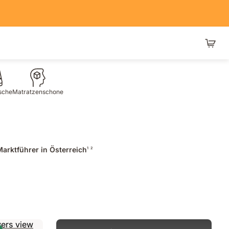
sche
Matratzenschoner
rktführer in Österreich
1
2