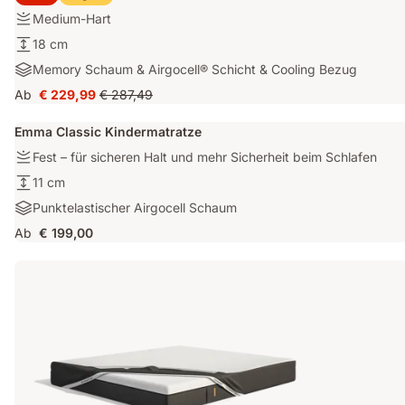
verbesserte
Festigkeit:
Medium-Hart
Kantenstütze
Medium-
und
Höhe:
18 cm
Hart
CoolTec
18
Materialien:
Memory Schaum & Airgocell® Schicht & Cooling Bezug
Bezug.
cm
Memory
Ab
€ 229,99
€ 287,49
Preis
Ursprünglicher
Schaum
€ 229,99
Preis
&
Emma Classic Kindermatratze
€ 287,49
Airgocell®
Fest
Fest – für sicheren Halt und mehr Sicherheit beim Schlafen
Schicht
–
&
11
11 cm
für
Cooling
cm
Punktelastischer
Punktelastischer Airgocell Schaum
sicheren
Bezug
Airgocell
Halt
Ab
€ 199,00
Schaum
und
mehr
Sicherheit
beim
Schlafen