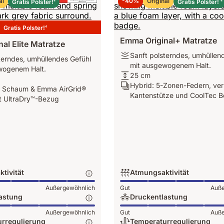
al
-40%
Original
Gratis Polster!
Gratis Polster!
4
4
Gratis Polster!
4
Emma Original+ Matratze
al Elite Matratze
Festigkeit:
Sanft polsterndes, umhüllen
terndes, umhüllendes Gefühl
Sanft
mit ausgewogenem Halt.
wogenem Halt.
polsterndes,
Höhe:
25 cm
umhüllendes
25
Schichten:
Hybrid: 5-Zonen-Federn, ve
, Schaum & Emma AirGrid®
Gefühl
cm
Hybrid:
Kantenstütze und CoolTec B
t UltraDry™-Bezug
mit
5-
ausgewogenem
Zonen-
em
Halt.
Federn,
verbesserte
Kantenstütze
und
CoolTec
tivität
Atmungsaktivität
Bezug.
tät:
Atmungsaktivität:
Außergewöhnlich
Gut
Auße
ich,
Außergewöhnlich,
astung
Druckentlastung
4
ng:
Druckentlastung:
Außergewöhnlich
Gut
Auße
von
ich,
Außergewöhnlich,
rregulierung
Temperaturregulierung