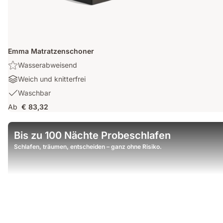
Emma Matratzenschoner
Highlight:
Wasserabweisend
Wasserabweisend
Materialien:
Weich und knitterfrei
Weich
Waschbar:
Waschbar
und
Waschbar
Ab
€ 83,32
knitterfrei
Bis zu 100 Nächte Probeschlafen
Schlafen, träumen, entscheiden – ganz ohne Risiko.